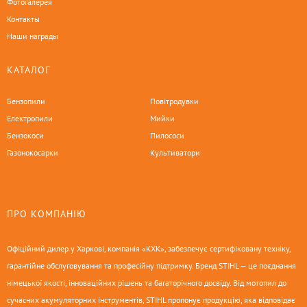
Фотогалерея
Контакты
Наши награды
КАТАЛОГ
Бензопили
Повітродувки
Електропили
Мийки
Бензокоси
Пилососи
Газонокосарки
Культиватори
ПРО КОМПАНІЮ
Офіційний дилер у Харкові, компанія «КХК», забезпечує сертифіковану техніку,
гарантійне обслуговування та професійну підтримку. Бренд STIHL — це поєднання
німецької якості, інноваційних рішень та багаторічного досвіду. Від мотопил до
сучасних акумуляторних інструментів, STIHL пропонує продукцію, яка відповідає