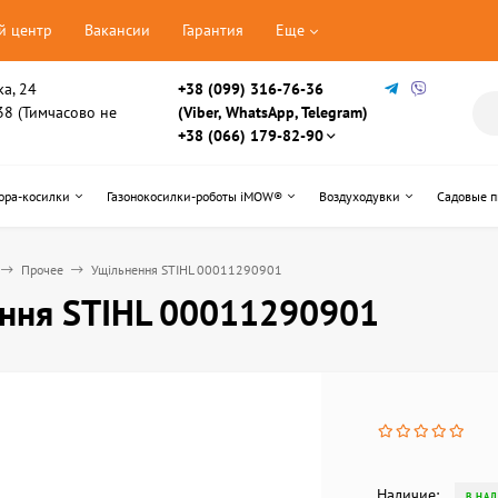
й центр
Вакансии
Гарантия
Еще
ка, 24
+38 (099) 316-76-36
, 38 (Тимчасово не
(Viber, WhatsApp, Telegram)
+38 (066) 179-82-90
ора-косилки
Газонокосилки-роботы iMOW®
Воздуходувки
Садовые 
Прочее
Ущільнення STIHL 00011290901
ння STIHL 00011290901
Наличие:
В НА