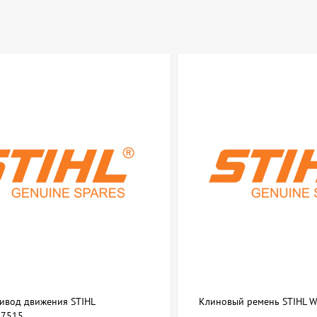
ривод движения STIHL
Клиновый ремень STIHL 
7515