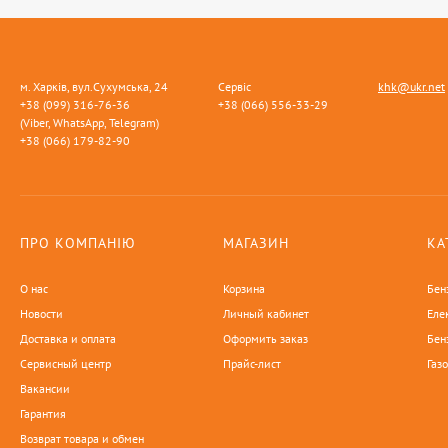
м. Харків, вул.Сухумська, 24
Сервіс
khk@ukr.net
+38 (099) 316-76-36
+38 (066) 556-33-29
(Viber, WhatsApp, Telegram)
+38 (066) 179-82-90
ПРО КОМПАНІЮ
МАГАЗИН
КА
О нас
Корзина
Бен
Новости
Личный кабинет
Еле
Доставка и оплата
Оформить заказ
Бен
Сервисный центр
Прайс-лист
Газ
Вакансии
Гарантия
Возврат товара и обмен