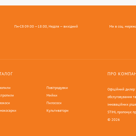
Пн-Сб 09:00 —18:00, Неділя — вихідний
Ми в соц. мереж
ТАЛОГ
ПРО КОМПА
зопили
Повітродувки
Офіційний дилер у
ктропили
Мийки
обслуговування та
зокоси
Пилососи
інноваційних ріше
онокосарки
Культиватори
STIHL пропонує п
© 2026