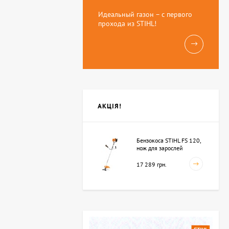
Идеальный газон – с первого
прохода из STIHL!
АКЦІЯ!
Бензокоса STIHL FS 120,
нож для зарослей
250мм-3 (41342000423)
17 289 грн.