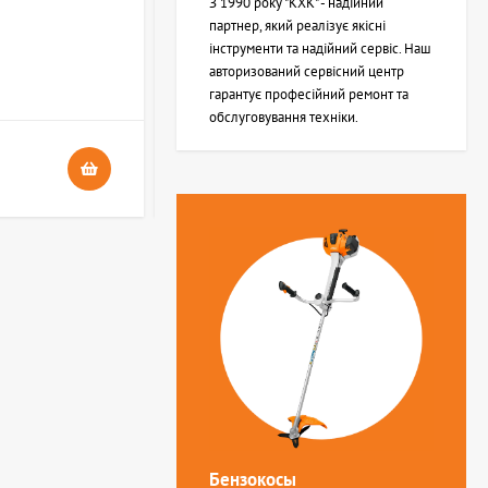
З 1990 року "КХК" - надійний
партнер, який реалізує якісні
інструменти та надійний сервіс. Наш
В НАЯВНОСТІ
авторизований сервісний центр
4
гарантує професійний ремонт та
обслуговування техніки.
24 грн.
Бензокосы