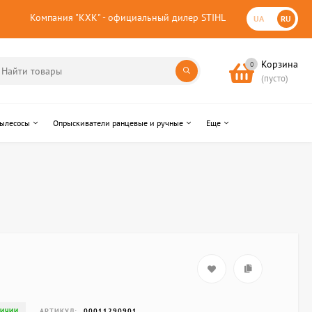
Компания "КХК" - официальный дилер STIHL
UA
RU
Корзина
0
(пусто)
пылесосы
Опрыскиватели ранцевые и ручные
Еще
АРТИКУЛ:
00011290901
ЛИЧИИ