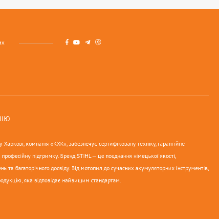
ах
НІЮ
 Харкові, компанія «КХК», забезпечує сертифіковану техніку, гарантійне
 професійну підтримку. Бренд STIHL — це поєднання німецької якості,
нь та багаторічного досвіду. Від мотопил до сучасних акумуляторних інструментів,
родукцію, яка відповідає найвищим стандартам.