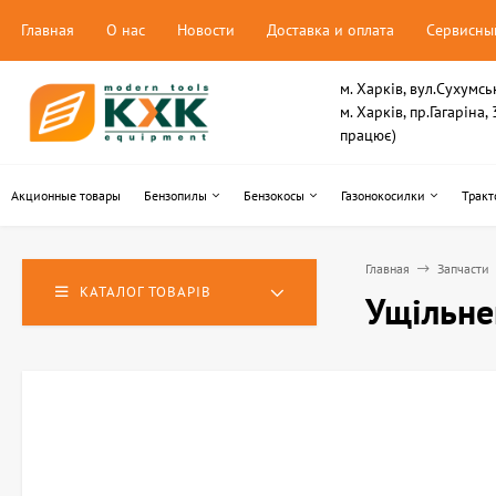
Главная
О нас
Новости
Доставка и оплата
Сервисны
м. Харків, вул.Сухумсь
м. Харків, пр.Гагаріна
працює)
Акционные товары
Бензопилы
Бензокосы
Газонокосилки
Тракт
Главная
Запчасти
КАТАЛОГ ТОВАРІВ
Ущільне