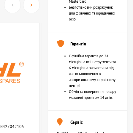
Mastercard
Безготівковий розрахунок
для фізичних та юридичних
осіб
Гарантія
Офіційна гарантія до 24
місяців на всі інструменти та
6 місяців на запчастини під
час встановлення в
авторизованому сервісному
центрі.
Обмін та повернення товару
можливі протягом 14 днів.
Сервіс
WB427042105
Возвратная пружина STIHL (Z000013Z000)