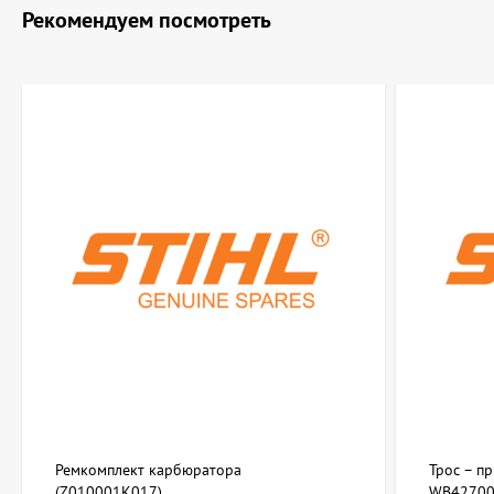
Рекомендуем посмотреть
Ремкомплект карбюратора
Трос – п
(Z010001K017)
WB42700