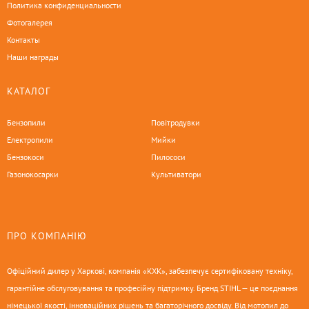
Политика конфиденциальности
Фотогалерея
Контакты
Наши награды
КАТАЛОГ
Бензопили
Повітродувки
Електропили
Мийки
Бензокоси
Пилососи
Газонокосарки
Культиватори
ПРО КОМПАНІЮ
Офіційний дилер у Харкові, компанія «КХК», забезпечує сертифіковану техніку,
гарантійне обслуговування та професійну підтримку. Бренд STIHL — це поєднання
німецької якості, інноваційних рішень та багаторічного досвіду. Від мотопил до