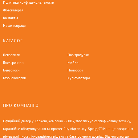
Политика конфиденциальности
Фотогалерея
Контакты
Наши награды
КАТАЛОГ
Бензопили
Повітродувки
Електропили
Мийки
Бензокоси
Пилососи
Газонокосарки
Культиватори
ПРО КОМПАНІЮ
Офіційний дилер у Харкові, компанія «КХК», забезпечує сертифіковану техніку,
гарантійне обслуговування та професійну підтримку. Бренд STIHL — це поєднання
німецької якості, інноваційних рішень та багаторічного досвіду. Від мотопил до