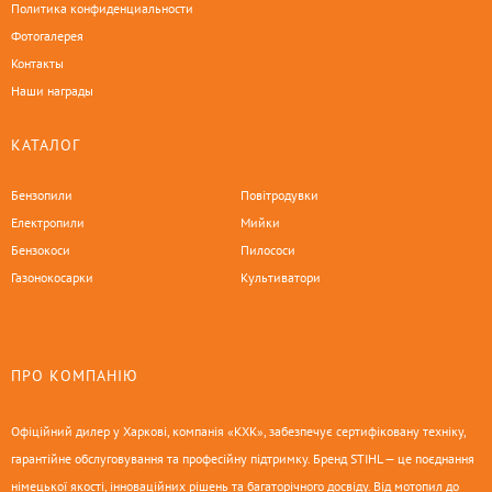
Политика конфиденциальности
Фотогалерея
Контакты
Наши награды
КАТАЛОГ
Бензопили
Повітродувки
Електропили
Мийки
Бензокоси
Пилососи
Газонокосарки
Культиватори
ПРО КОМПАНІЮ
Офіційний дилер у Харкові, компанія «КХК», забезпечує сертифіковану техніку,
гарантійне обслуговування та професійну підтримку. Бренд STIHL — це поєднання
німецької якості, інноваційних рішень та багаторічного досвіду. Від мотопил до