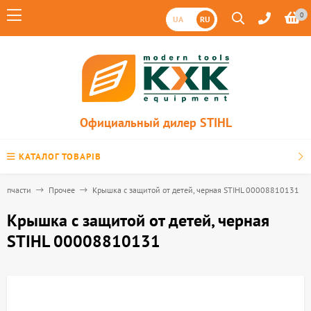
0
UA
RU
Официальный дилер STIHL
КАТАЛОГ ТОВАРІВ
Запчасти
Прочее
Крышка с защитой от детей, черная STIHL 00008810131
Крышка с защитой от детей, черная
STIHL 00008810131