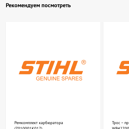
Рекомендуем посмотреть
Ремкомплект карбюратора
Трос – п
(Z010001K017)
WB42700