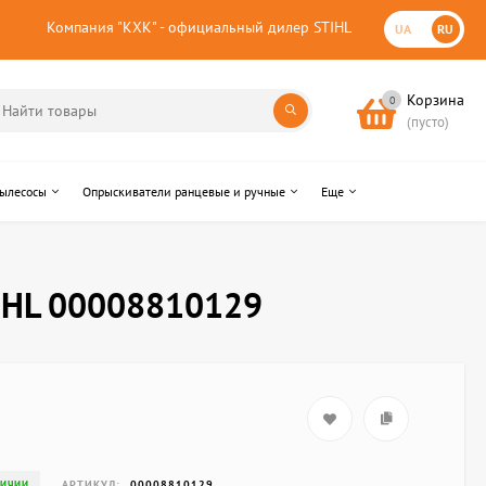
Компания "КХК" - официальный дилер STIHL
UA
RU
Корзина
0
(пусто)
пылесосы
Опрыскиватели ранцевые и ручные
Еще
TIHL 00008810129
АРТИКУЛ:
00008810129
ЛИЧИИ