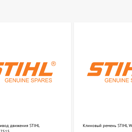
ривод движения STIHL
Клиновый ремень STIHL 
7515