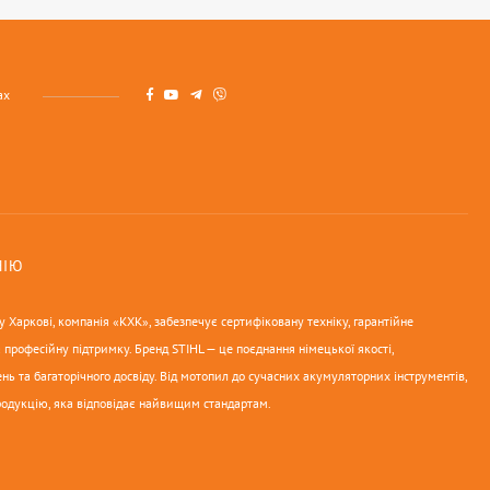
ах
НІЮ
 Харкові, компанія «КХК», забезпечує сертифіковану техніку, гарантійне
 професійну підтримку. Бренд STIHL — це поєднання німецької якості,
нь та багаторічного досвіду. Від мотопил до сучасних акумуляторних інструментів,
родукцію, яка відповідає найвищим стандартам.