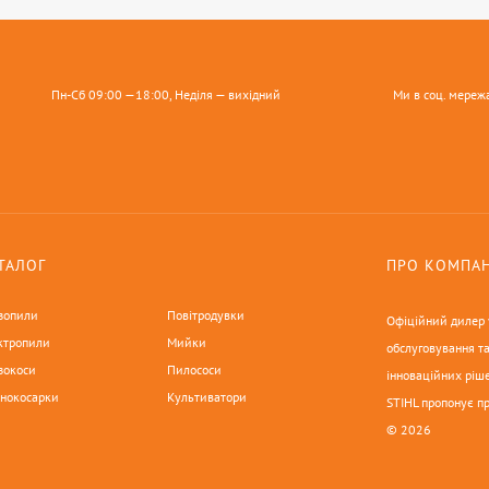
Пн-Сб 09:00 —18:00, Неділя — вихідний
Ми в соц. мереж
ТАЛОГ
ПРО КОМПА
зопили
Повітродувки
Офіційний дилер у
ктропили
Мийки
обслуговування та
зокоси
Пилососи
інноваційних ріше
онокосарки
Культиватори
STIHL пропонує п
© 2026