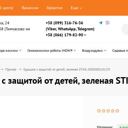
й центр
Вакансии
Гарантия
Еще
ка, 24
+38 (099) 316-76-36
, 38 (Тимчасово не
(Viber, WhatsApp, Telegram)
+38 (066) 179-82-90
ора-косилки
Газонокосилки-роботы iMOW®
Воздуходувки
Садовые 
Прочее
Крышка с защитой от детей, зеленая STIHL 00008810129
с защитой от детей, зеленая S
Наличие:
В НА