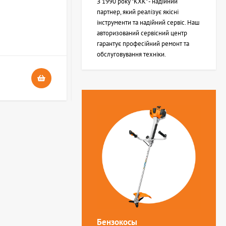
З 1990 року "КХК" - надійний
партнер, який реалізує якісні
інструменти та надійний сервіс. Наш
В НАЯВНОСТІ
авторизований сервісний центр
4
гарантує професійний ремонт та
обслуговування техніки.
24 грн.
Бензокосы