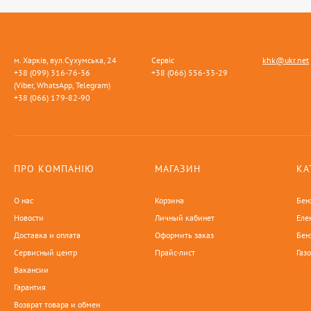
м. Харків, вул.Сухумська, 24
Сервіс
khk@ukr.net
+38 (099) 316-76-36
+38 (066) 556-33-29
(Viber, WhatsApp, Telegram)
+38 (066) 179-82-90
ПРО КОМПАНІЮ
МАГАЗИН
КА
О нас
Корзина
Бен
Новости
Личный кабинет
Еле
Доставка и оплата
Оформить заказ
Бен
Сервисный центр
Прайс-лист
Газ
Вакансии
Гарантия
Возврат товара и обмен