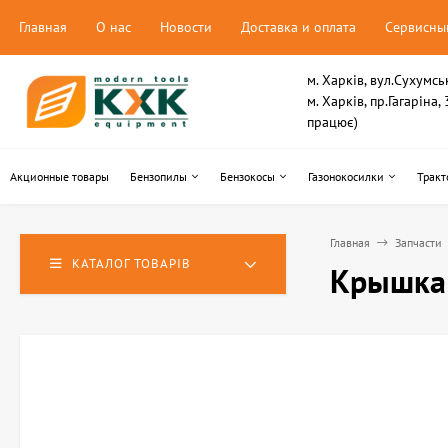
Главная
О нас
Новости
Доставка и оплата
Сервисны
м. Харків, вул.Сухумсь
м. Харків, пр.Гагаріна
працює)
Акционные товары
Бензопилы
Бензокосы
Газонокосилки
Тракт
Главная
Запчасти
КАТАЛОГ ТОВАРІВ
Крышка 