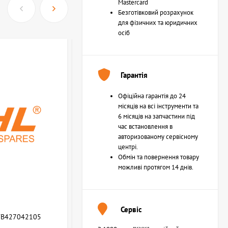
Mastercard
Безготівковий розрахунок
для фізичних та юридичних
осіб
Гарантія
Офіційна гарантія до 24
місяців на всі інструменти та
6 місяців на запчастини під
час встановлення в
авторизованому сервісному
центрі.
Обмін та повернення товару
можливі протягом 14 днів.
Сервіс
WB427042105
Возвратная пружина STIHL (Z000013Z000)