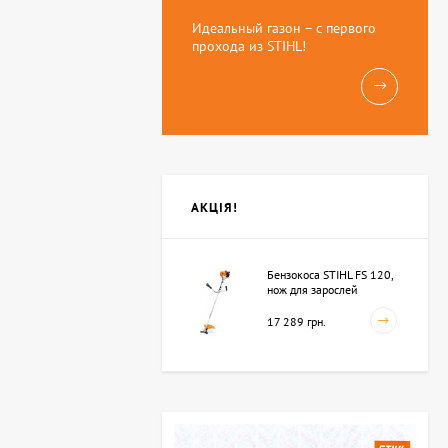
Идеальный газон – с первого
прохода из STIHL!
АКЦІЯ!
Бензокоса STIHL FS 120,
нож для зарослей
250мм-3 (41342000423)
17 289 грн.