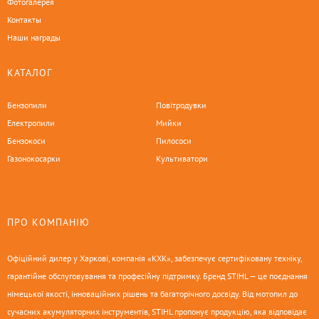
Фотогалерея
Контакты
Наши награды
КАТАЛОГ
Бензопили
Повітродувки
Електропили
Мийки
Бензокоси
Пилососи
Газонокосарки
Культиватори
ПРО КОМПАНІЮ
Офіційний дилер у Харкові, компанія «КХК», забезпечує сертифіковану техніку,
гарантійне обслуговування та професійну підтримку. Бренд STIHL — це поєднання
німецької якості, інноваційних рішень та багаторічного досвіду. Від мотопил до
сучасних акумуляторних інструментів, STIHL пропонує продукцію, яка відповідає