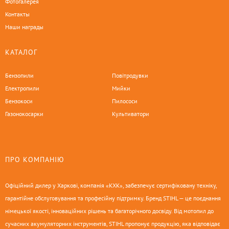
Фотогалерея
Контакты
Наши награды
КАТАЛОГ
Бензопили
Повітродувки
Електропили
Мийки
Бензокоси
Пилососи
Газонокосарки
Культиватори
ПРО КОМПАНІЮ
Офіційний дилер у Харкові, компанія «КХК», забезпечує сертифіковану техніку,
гарантійне обслуговування та професійну підтримку. Бренд STIHL — це поєднання
німецької якості, інноваційних рішень та багаторічного досвіду. Від мотопил до
сучасних акумуляторних інструментів, STIHL пропонує продукцію, яка відповідає