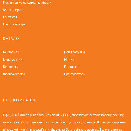
Политика конфиденциальности
Фотогалерея
Контакты
Наши награды
КАТАЛОГ
Бензопили
Повітродувки
Електропили
Мийки
Бензокоси
Пилососи
Газонокосарки
Культиватори
ПРО КОМПАНІЮ
Офіційний дилер у Харкові, компанія «КХК», забезпечує сертифіковану техніку,
гарантійне обслуговування та професійну підтримку. Бренд STIHL — це поєднання
німецької якості, інноваційних рішень та багаторічного досвіду. Від мотопил до