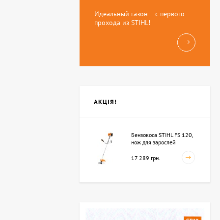
Идеальный газон – с первого
прохода из STIHL!
АКЦІЯ!
Бензокоса STIHL FS 120,
нож для зарослей
250мм-3 (41342000423)
17 289 грн.