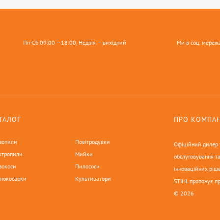
Пн-Сб 09:00 —18:00, Неділя — вихідний
Ми в соц. мереж
ТАЛОГ
ПРО КОМПА
зопили
Повітродувки
Офіційний дилер у
ктропили
Мийки
обслуговування та
зокоси
Пилососи
інноваційних ріше
онокосарки
Культиватори
STIHL пропонує п
© 2026