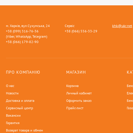
м. Харків, вул.Сухумська, 24
Сервіс
khk@ukr.net
+38 (099) 316-76-36
+38 (066) 556-33-29
(Viber, WhatsApp, Telegram)
+38 (066) 179-82-90
ПРО КОМПАНІЮ
МАГАЗИН
КА
О нас
Корзина
Бен
Новости
Личный кабинет
Еле
Доставка и оплата
Оформить заказ
Бен
Сервисный центр
Прайс-лист
Газ
Вакансии
Гарантия
Возврат товара и обмен