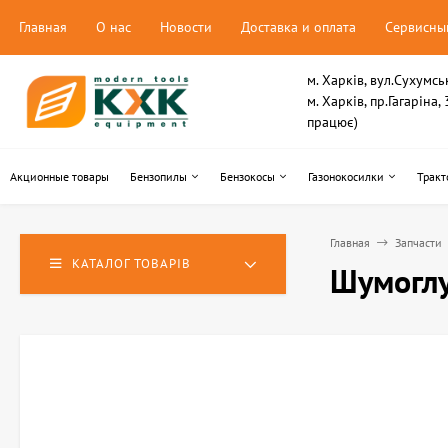
Главная
О нас
Новости
Доставка и оплата
Сервисны
м. Харків, вул.Сухумсь
м. Харків, пр.Гагаріна
працює)
Акционные товары
Бензопилы
Бензокосы
Газонокосилки
Тракт
Главная
Запчасти
КАТАЛОГ ТОВАРІВ
Шумоглу