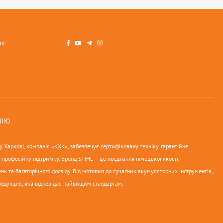
ах
НІЮ
 Харкові, компанія «КХК», забезпечує сертифіковану техніку, гарантійне
 професійну підтримку. Бренд STIHL — це поєднання німецької якості,
нь та багаторічного досвіду. Від мотопил до сучасних акумуляторних інструментів,
родукцію, яка відповідає найвищим стандартам.