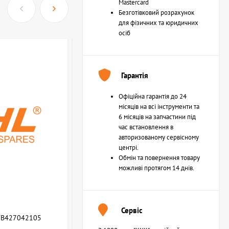
Mastercard
Безготівковий розрахунок
для фізичних та юридичних
осіб
Гарантія
Офіційна гарантія до 24
місяців на всі інструменти та
6 місяців на запчастини під
час встановлення в
авторизованому сервісному
центрі.
Обмін та повернення товару
можливі протягом 14 днів.
Сервіс
WB427042105
Возвратная пружина STIHL (Z000013Z000)