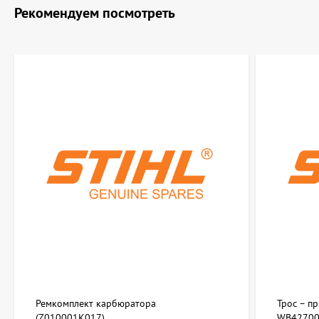
Рекомендуем посмотреть
Ремкомплект карбюратора
Трос – п
(Z010001K017)
WB42700