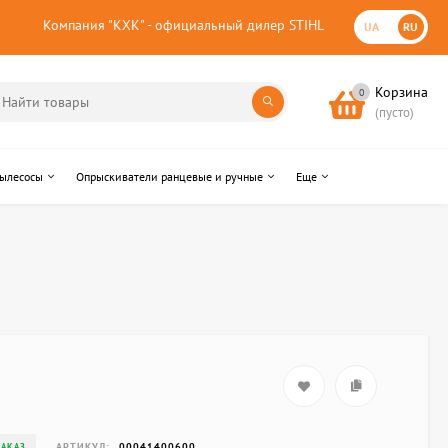
Компания "КХК" - официальный дилер STIHL
UA
RU
Корзина
0
(пусто)
пылесосы
Опрыскиватели ранцевые и ручные
Еще
АРТИКУЛ:
00041400600
ЗАКАЗ