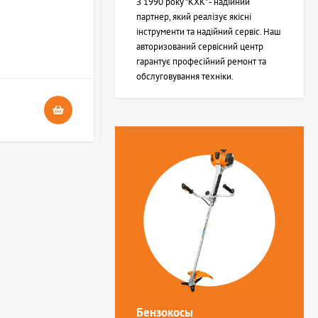
З 1990 року "КХК" - надійний
партнер, який реалізує якісні
інструменти та надійний сервіс. Наш
В НАЯВНОСТІ
авторизований сервісний центр
4
гарантує професійний ремонт та
обслуговування техніки.
24 грн.
Бензокосы