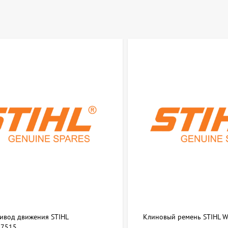
ривод движения STIHL
Клиновый ремень STIHL 
7515