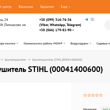
й центр
Вакансии
Гарантия
Еще
ка, 24
+38 (099) 316-76-36
, 38 (Тимчасово не
(Viber, WhatsApp, Telegram)
+38 (066) 179-82-90
ора-косилки
Газонокосилки-роботы iMOW®
Воздуходувки
Садовые 
Шумоглушители
Шумоглушитель STIHL (00041400600)
шитель STIHL (00041400600)
Наличие:
ПОД 