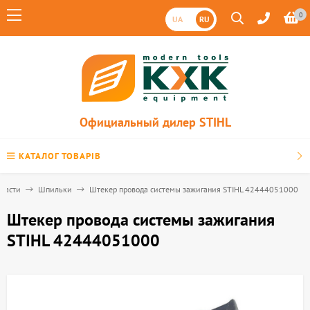
0
UA
RU
Официальный дилер STIHL
КАТАЛОГ ТОВАРІВ
пчасти
Шпильки
Штекер провода системы зажигания STIHL 42444051000
Штекер провода системы зажигания
STIHL 42444051000