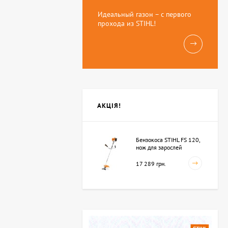
Идеальный газон – с первого
прохода из STIHL!
АКЦІЯ!
Бензокоса STIHL FS 120,
нож для зарослей
250мм-3 (41342000423)
17 289 грн.