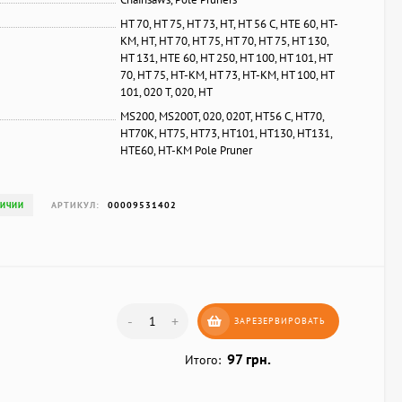
HT 70, HT 75, HT 73, HT, HT 56 C, HTE 60, HT-
KM, HT, HT 70, HT 75, HT 70, HT 75, HT 130,
HT 131, HTE 60, HT 250, HT 100, HT 101, HT
70, HT 75, HT-KM, HT 73, HT-KM, HT 100, HT
101, 020 T, 020, HT
MS200, MS200T, 020, 020T, HT56 C, HT70,
HT70K, HT75, HT73, HT101, HT130, HT131,
HTE60, HT-KM Pole Pruner
АРТИКУЛ:
00009531402
ЛИЧИИ
-
+
ЗАРЕЗЕРВИРОВАТЬ
97 грн.
Итого: