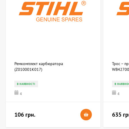
Ремкомплект карбюратора
Трос – п
(Z010001K017)
WB42700
В НАЯВНОСТІ
В НАЯВНО
4
4
106 грн.
635 гр