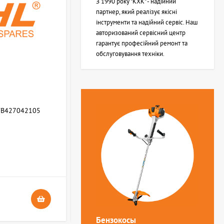
З 1990 року "КХК" - надійний
партнер, який реалізує якісні
інструменти та надійний сервіс. Наш
авторизований сервісний центр
гарантує професійний ремонт та
обслуговування техніки.
WB427042105
Возвратная пружина STIHL (Z000013Z000)
В НАЯВНОСТІ
4
24 грн.
Бензокосы