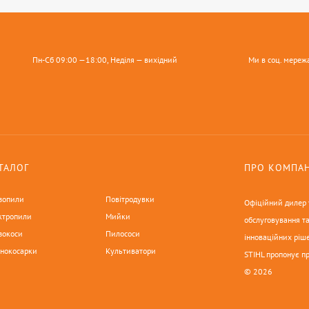
Пн-Сб 09:00 —18:00, Неділя — вихідний
Ми в соц. мереж
ТАЛОГ
ПРО КОМПА
зопили
Повітродувки
Офіційний дилер у
ктропили
Мийки
обслуговування та
зокоси
Пилососи
інноваційних ріше
онокосарки
Культиватори
STIHL пропонує п
© 2026