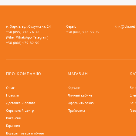
м. Харків, вул.Сухумська, 24
Сервіс
khk@ukr.net
+38 (099) 316-76-36
+38 (066) 556-33-29
(Viber, WhatsApp, Telegram)
+38 (066) 179-82-90
ПРО КОМПАНІЮ
МАГАЗИН
КА
О нас
Корзина
Бен
Новости
Личный кабинет
Еле
Доставка и оплата
Оформить заказ
Бен
Сервисный центр
Прайс-лист
Газ
Вакансии
Гарантия
Возврат товара и обмен