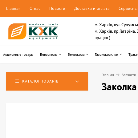
Главная
О нас
Новости
Доставка и оплата
Сервисны
м. Харків, вул.Сухумсь
м. Харків, пр.Гагаріна
працює)
Акционные товары
Бензопилы
Бензокосы
Газонокосилки
Тракт
Главная
Запчасти
КАТАЛОГ ТОВАРІВ
Заколка