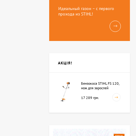
Идеальный газон – с первого
прохода из STIHL!
АКЦІЯ!
Бензокоса STIHL FS 120,
нож для зарослей
250мм-3 (41342000423)
17 289 грн.