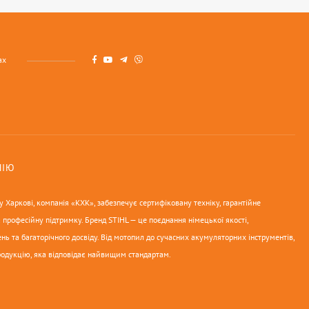
ах
НІЮ
 Харкові, компанія «КХК», забезпечує сертифіковану техніку, гарантійне
 професійну підтримку. Бренд STIHL — це поєднання німецької якості,
нь та багаторічного досвіду. Від мотопил до сучасних акумуляторних інструментів,
родукцію, яка відповідає найвищим стандартам.