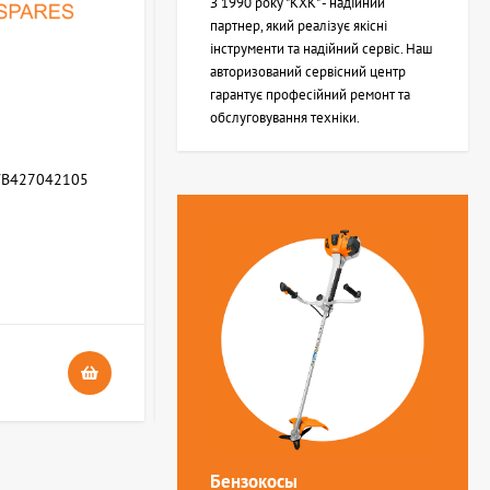
З 1990 року "КХК" - надійний
партнер, який реалізує якісні
інструменти та надійний сервіс. Наш
авторизований сервісний центр
гарантує професійний ремонт та
обслуговування техніки.
WB427042105
Возвратная пружина STIHL (Z000013Z000)
В НАЯВНОСТІ
4
24 грн.
Бензокосы