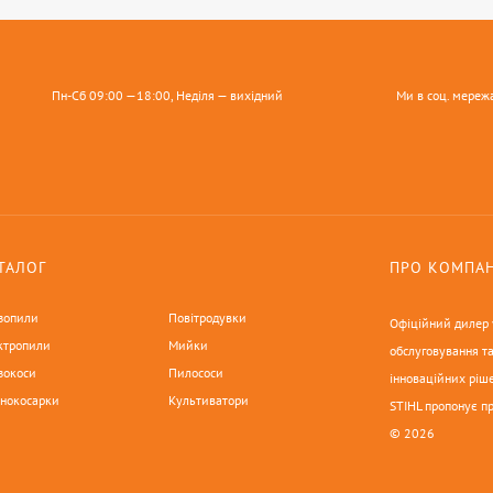
Пн-Сб 09:00 —18:00, Неділя — вихідний
Ми в соц. мереж
ТАЛОГ
ПРО КОМПА
зопили
Повітродувки
Офіційний дилер у
ктропили
Мийки
обслуговування та
зокоси
Пилососи
інноваційних ріше
онокосарки
Культиватори
STIHL пропонує п
© 2026