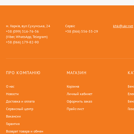
м. Харків, вул.Сухумська, 24
Сервіс
khk@ukr.net
+38 (099) 316-76-36
+38 (066) 556-33-29
(Viber, WhatsApp, Telegram)
+38 (066) 179-82-90
ПРО КОМПАНІЮ
МАГАЗИН
КА
О нас
Корзина
Бен
Новости
Личный кабинет
Еле
Доставка и оплата
Оформить заказ
Бен
Сервисный центр
Прайс-лист
Газ
Вакансии
Гарантия
Возврат товара и обмен