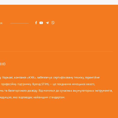
ах
НІЮ
 Харкові, компанія «КХК», забезпечує сертифіковану техніку, гарантійне
 професійну підтримку. Бренд STIHL — це поєднання німецької якості,
нь та багаторічного досвіду. Від мотопил до сучасних акумуляторних інструментів,
родукцію, яка відповідає найвищим стандартам.