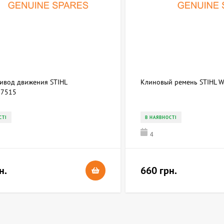
ривод движения STIHL
Клиновый ремень STIHL 
7515
СТІ
В НАЯВНОСТІ
4
н.
660 грн.