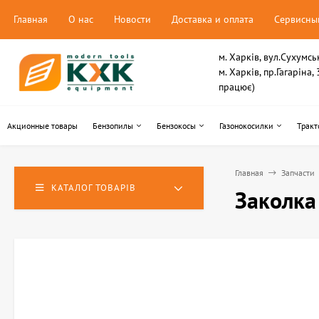
Главная
О нас
Новости
Доставка и оплата
Сервисны
м. Харків, вул.Сухумсь
м. Харків, пр.Гагаріна
працює)
Акционные товары
Бензопилы
Бензокосы
Газонокосилки
Тракт
Главная
Запчасти
КАТАЛОГ ТОВАРІВ
Заколка