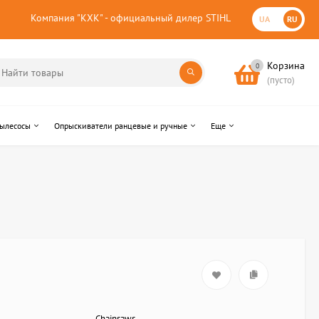
Компания "КХК" - официальный дилер STIHL
UA
RU
Корзина
0
(пусто)
пылесосы
Опрыскиватели ранцевые и ручные
Еще
Chainsaws