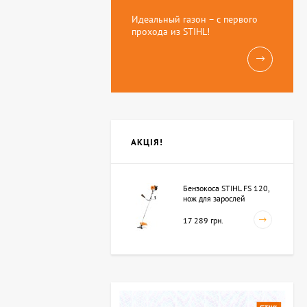
Идеальный газон – с первого
прохода из STIHL!
АКЦІЯ!
Бензокоса STIHL FS 120,
нож для зарослей
250мм-3 (41342000423)
17 289 грн.