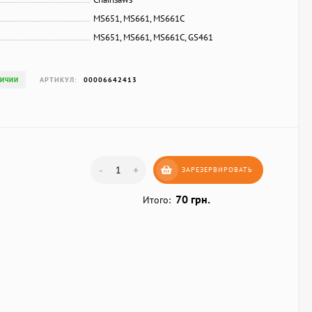
MS651, MS661, MS661C
MS651, MS661, MS661C, GS461
АРТИКУЛ:
00006642413
ЛИЧИИ
-
+
ЗАРЕЗЕРВИРОВАТЬ
70 грн.
Итого: