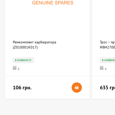
Ремкомплект карбюратора
Трос – п
(Z010001K017)
WB42700
В НАЯВНОСТІ
В НАЯВНО
4
4
106 грн.
635 гр