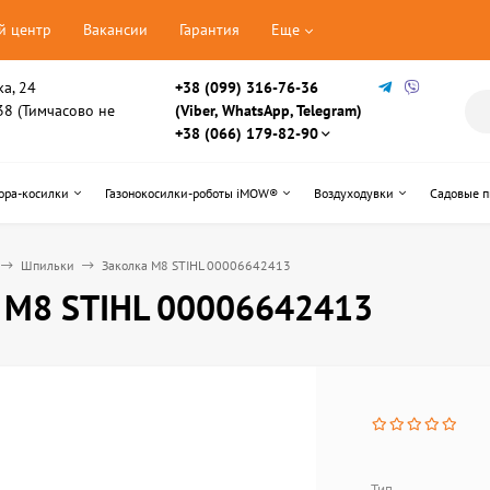
й центр
Вакансии
Гарантия
Еще
ка, 24
+38 (099) 316-76-36
, 38 (Тимчасово не
(Viber, WhatsApp, Telegram)
+38 (066) 179-82-90
ора-косилки
Газонокосилки-роботы iMOW®
Воздуходувки
Садовые 
Шпильки
Заколка М8 STIHL 00006642413
 М8 STIHL 00006642413
Тип