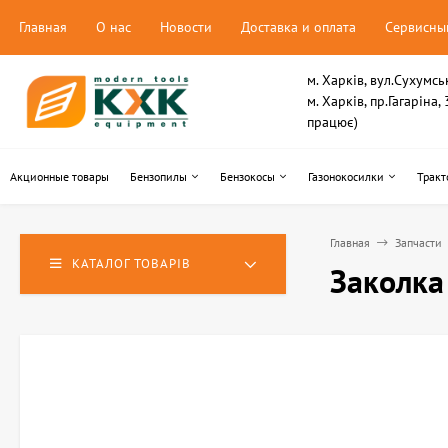
Главная
О нас
Новости
Доставка и оплата
Сервисны
м. Харків, вул.Сухумсь
м. Харків, пр.Гагаріна
працює)
Акционные товары
Бензопилы
Бензокосы
Газонокосилки
Тракт
Главная
Запчасти
КАТАЛОГ ТОВАРІВ
Заколка