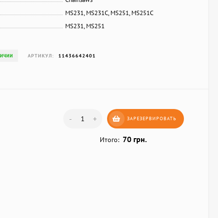
MS231, MS231C, MS251, MS251C
MS231, MS251
АРТИКУЛ:
11436642401
ЛИЧИИ
-
+
ЗАРЕЗЕРВИРОВАТЬ
70 грн.
Итого: