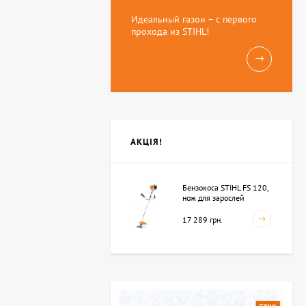
Идеальный газон – с первого
прохода из STIHL!
АКЦІЯ!
Бензокоса STIHL FS 120,
нож для зарослей
250мм-3 (41342000423)
17 289 грн.