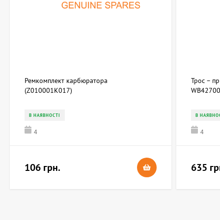
Ремкомплект карбюратора
Трос – п
(Z010001K017)
WB42700
В НАЯВНОСТІ
В НАЯВНО
4
4
106 грн.
635 гр