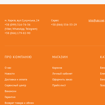
м. Харків, вул.Сухумська, 24
Сервіс
khk@ukr.net
+38 (099) 316-76-36
+38 (066) 556-33-29
(Viber, WhatsApp, Telegram)
+38 (066) 179-82-90
ПРО КОМПАНІЮ
МАГАЗИН
КА
О нас
Корзина
Бен
Новости
Личный кабинет
Еле
Доставка и оплата
Оформить заказ
Бен
Сервисный центр
Прайс-лист
Газ
Вакансии
Гарантия
Возврат товара и обмен