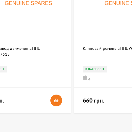
ривод движения STIHL
Клиновый ремень STIHL 
7515
СТІ
В НАЯВНОСТІ
4
н.
660 грн.