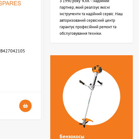
З 1990 року "КХК" - надійний
партнер, який реалізує якісні
інструменти та надійний сервіс. Наш
авторизований сервісний центр
гарантує професійний ремонт та
обслуговування техніки.
WB427042105
Возвратная пружина STIHL (Z000013Z000)
В НАЯВНОСТІ
4
24 грн.
Бензокосы