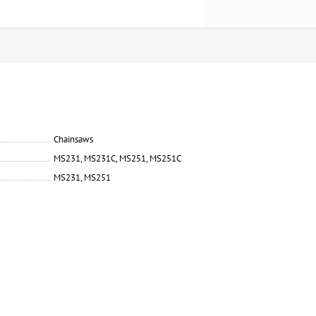
Chainsaws
MS231, MS231C, MS251, MS251C
MS231, MS251