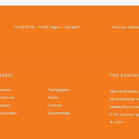
Пн-Сб 09:00 —18:00, Неділя — вихідний
Ми в соц. мереж
ТАЛОГ
ПРО КОМПА
зопили
Повітродувки
Офіційний дилер у
ктропили
Мийки
обслуговування та
зокоси
Пилососи
інноваційних ріше
онокосарки
Культиватори
STIHL пропонує п
© 2026