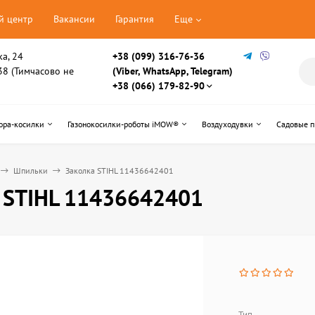
й центр
Вакансии
Гарантия
Еще
ка, 24
+38 (099) 316-76-36
, 38 (Тимчасово не
(Viber, WhatsApp, Telegram)
+38 (066) 179-82-90
ора-косилки
Газонокосилки-роботы iMOW®
Воздуходувки
Садовые 
Шпильки
Заколка STIHL 11436642401
 STIHL 11436642401
Тип