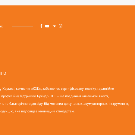
ах
НІЮ
 Харкові, компанія «КХК», забезпечує сертифіковану техніку, гарантійне
 професійну підтримку. Бренд STIHL — це поєднання німецької якості,
нь та багаторічного досвіду. Від мотопил до сучасних акумуляторних інструментів,
родукцію, яка відповідає найвищим стандартам.