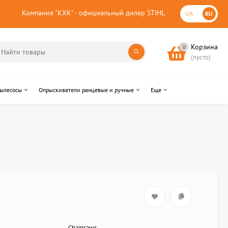
Компания "КХК" - официальный дилер STIHL
UA
RU
Корзина
0
(пусто)
пылесосы
Опрыскиватели ранцевые и ручные
Еще
Chainsaws