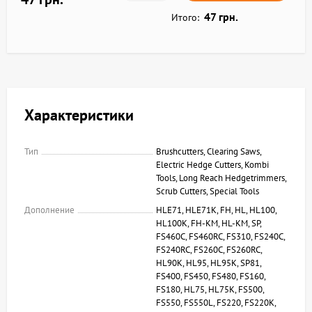
47 грн.
Итого:
Характеристики
Тип
Brushcutters, Clearing Saws,
Electric Hedge Cutters, Kombi
Tools, Long Reach Hedgetrimmers,
Scrub Cutters, Special Tools
Дополнение
HLE71, HLE71K, FH, HL, HL100,
HL100K, FH-KM, HL-KM, SP,
FS460C, FS460RC, FS310, FS240C,
FS240RC, FS260C, FS260RC,
HL90K, HL95, HL95K, SP81,
FS400, FS450, FS480, FS160,
FS180, HL75, HL75K, FS500,
FS550, FS550L, FS220, FS220K,