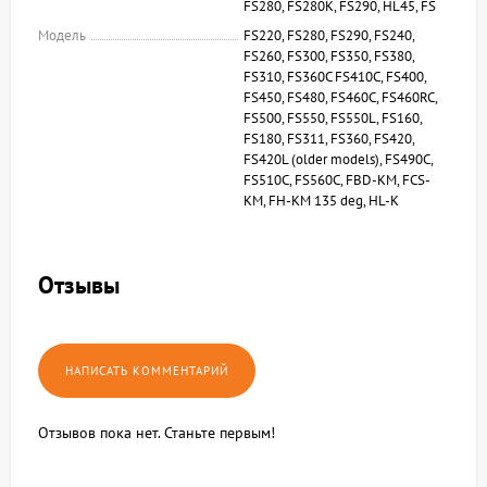
FS280, FS280K, FS290, HL45, FS
Модель
FS220, FS280, FS290, FS240,
FS260, FS300, FS350, FS380,
FS310, FS360C FS410C, FS400,
FS450, FS480, FS460C, FS460RC,
FS500, FS550, FS550L, FS160,
FS180, FS311, FS360, FS420,
FS420L (older models), FS490C,
FS510C, FS560C, FBD-KM, FCS-
KM, FH-KM 135 deg, HL-K
Отзывы
Отзывов пока нет. Станьте первым!