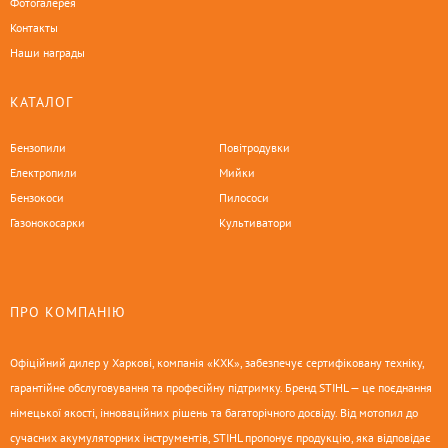
Фотогалерея
Контакты
Наши награды
КАТАЛОГ
Бензопили
Повітродувки
Електропили
Мийки
Бензокоси
Пилососи
Газонокосарки
Культиватори
ПРО КОМПАНІЮ
Офіційний дилер у Харкові, компанія «КХК», забезпечує сертифіковану техніку,
гарантійне обслуговування та професійну підтримку. Бренд STIHL — це поєднання
німецької якості, інноваційних рішень та багаторічного досвіду. Від мотопил до
сучасних акумуляторних інструментів, STIHL пропонує продукцію, яка відповідає