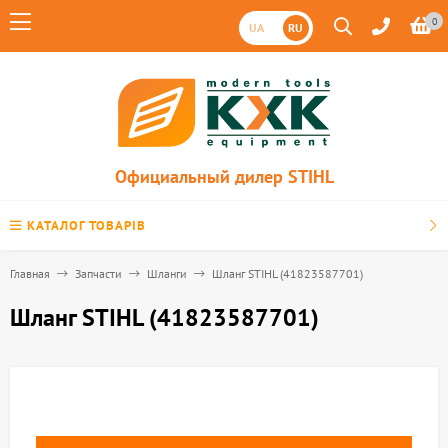
0
UA
RU
Официальный дилер STIHL
КАТАЛОГ ТОВАРІВ
Главная
Запчасти
Шланги
Шланг STIHL (41823587701)
Шланг STIHL (41823587701)