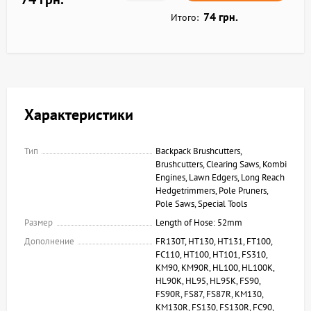
74 грн.
Итого:
Характеристики
Тип
Backpack Brushcutters,
Brushcutters, Clearing Saws, Kombi
Engines, Lawn Edgers, Long Reach
Hedgetrimmers, Pole Pruners,
Pole Saws, Special Tools
Размер
Length of Hose: 52mm
Дополнение
FR130T, HT130, HT131, FT100,
FC110, HT100, HT101, FS310,
KM90, KM90R, HL100, HL100K,
HL90K, HL95, HL95K, FS90,
FS90R, FS87, FS87R, KM130,
KM130R, FS130, FS130R, FC90,