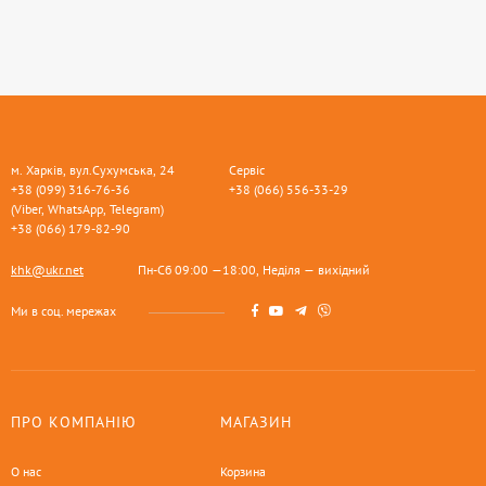
м. Харків, вул.Сухумська, 24
Сервіс
+38 (099) 316-76-36
+38 (066) 556-33-29
(Viber, WhatsApp, Telegram)
+38 (066) 179-82-90
khk@ukr.net
Пн-Сб 09:00 —18:00, Неділя — вихідний
Ми в соц. мережах
ПРО КОМПАНІЮ
МАГАЗИН
О нас
Корзина