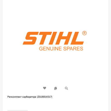
Ремкомплект карбюратора (Z010001K017)