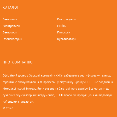
КАТАЛОГ
Бензопили
Повітродувки
Електропили
Мийки
Бензокоси
Пилососи
Газонокосарки
Культиватори
ПРО КОМПАНІЮ
Офіційний дилер у Харкові, компанія «КХК», забезпечує сертифіковану техніку,
гарантійне обслуговування та професійну підтримку. Бренд STIHL — це поєднання
німецької якості, інноваційних рішень та багаторічного досвіду. Від мотопил до
сучасних акумуляторних інструментів, STIHL пропонує продукцію, яка відповідає
найвищим стандартам.
© 2026