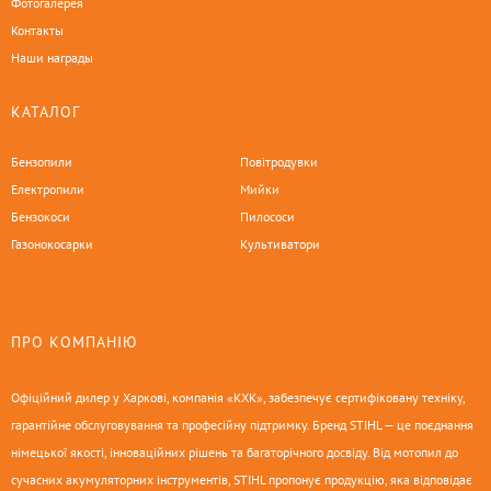
Фотогалерея
Контакты
Наши награды
КАТАЛОГ
Бензопили
Повітродувки
Електропили
Мийки
Бензокоси
Пилососи
Газонокосарки
Культиватори
ПРО КОМПАНІЮ
Офіційний дилер у Харкові, компанія «КХК», забезпечує сертифіковану техніку,
гарантійне обслуговування та професійну підтримку. Бренд STIHL — це поєднання
німецької якості, інноваційних рішень та багаторічного досвіду. Від мотопил до
сучасних акумуляторних інструментів, STIHL пропонує продукцію, яка відповідає