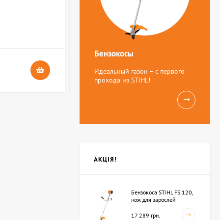
В НАЯВНОСТІ
4
Бензокосы
24 грн.
Идеальный газон – с первого
прохода из STIHL!
АКЦІЯ!
Бензокоса STIHL FS 120,
нож для зарослей
250мм-3 (41342000423)
17 289 грн.