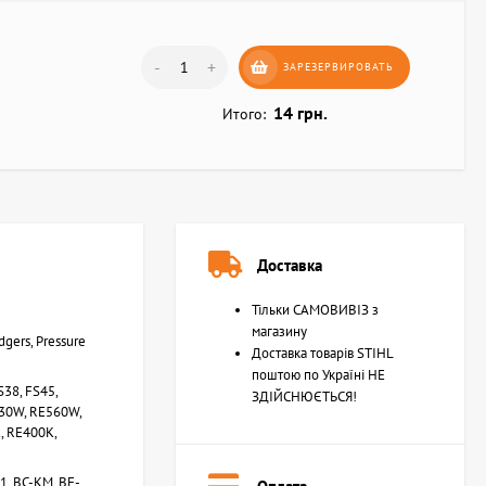
-
+
ЗАРЕЗЕРВИРОВАТЬ
14 грн.
Итого:
Доставка
Тільки САМОВИВІЗ з
магазину
dgers, Pressure
Доставка товарів STIHL
поштою по Україні НЕ
38, FS45,
ЗДІЙСНЮЄТЬСЯ!
530W, RE560W,
, RE400K,
81, BC-KM, BF-