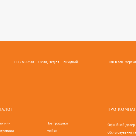
Пн-Сб 09:00 —18:00, Неділя — вихідний
Ми в соц. мереж
ТАЛОГ
ПРО КОМПА
зопили
Повітродувки
Офіційний дилер у
ктропили
Мийки
обслуговування та