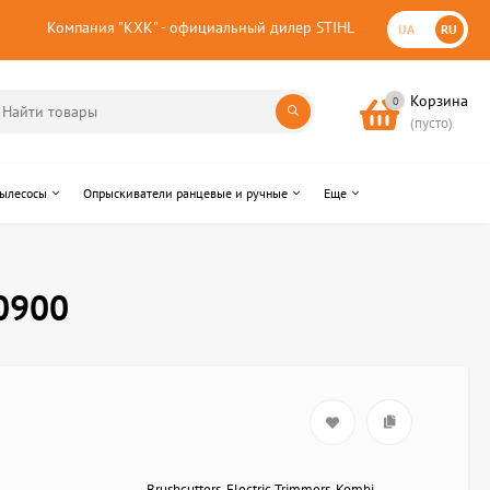
Компания "КХК" - официальный дилер STIHL
UA
RU
Корзина
0
(пусто)
пылесосы
Опрыскиватели ранцевые и ручные
Еще
0900
Brushcutters, Electric Trimmers, Kombi