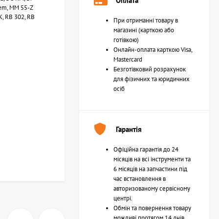
Оплата
em, MM 55-Z
 K, RB 302, RB
При отриманні товару в
магазині (карткою або
готівкою)
Онлайн-оплата карткою Visa,
Mastercard
Безготівковий розрахунок
для фізичних та юридичних
осіб
Гарантія
Офіційна гарантія до 24
місяців на всі інструменти та
6 місяців на запчастини під
час встановлення в
авторизованому сервісному
центрі.
Обмін та повернення товару
можливі протягом 14 днів.