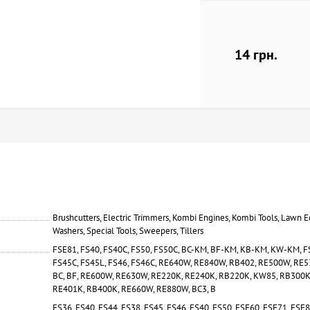
14 грн.
Brushcutters, Electric Trimmers, Kombi Engines, Kombi Tools, Lawn E
Washers, Special Tools, Sweepers, Tillers
FSE81, FS40, FS40C, FS50, FS50C, BC-KM, BF-KM, KB-KM, KW-KM, FS
FS45C, FS45L, FS46, FS46C, RE640W, RE840W, RB402, RE500W, RE
BC, BF, RE600W, RE630W, RE220K, RE240K, RB220K, KW85, RB300K
RE401K, RB400K, RE660W, RE880W, BC3, B
FS36, FS40, FS44, FS38, FS45, FS46, FS40, FS50, FSE60, FSE71, FSE