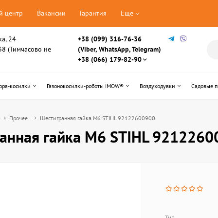
й центр
Вакансии
Гарантия
Еще
ка, 24
+38 (099) 316-76-36
, 38 (Тимчасово не
(Viber, WhatsApp, Telegram)
+38 (066) 179-82-90
ора-косилки
Газонокосилки-роботы iMOW®
Воздуходувки
Садовые 
Прочее
Шестигранная гайка М6 STIHL 92122600900
анная гайка М6 STIHL 9212260
Тип