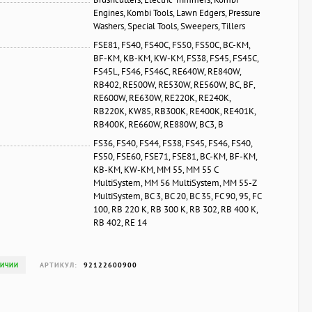
Engines, Kombi Tools, Lawn Edgers, Pressure
Washers, Special Tools, Sweepers, Tillers
FSE81, FS40, FS40C, FS50, FS50C, BC-KM,
BF-KM, KB-KM, KW-KM, FS38, FS45, FS45C,
FS45L, FS46, FS46C, RE640W, RE840W,
RB402, RE500W, RE530W, RE560W, BC, BF,
RE600W, RE630W, RE220K, RE240K,
RB220K, KW85, RB300K, RE400K, RE401K,
RB400K, RE660W, RE880W, BC3, B
FS36, FS40, FS44, FS38, FS45, FS46, FS40,
FS50, FSE60, FSE71, FSE81, BC-KM, BF-KM,
KB-KM, KW-KM, MM 55, MM 55 C
MultiSystem, MM 56 MultiSystem, MM 55-Z
MultiSystem, BC 3, BC 20, BC 35, FC 90, 95, FC
100, RB 220 K, RB 300 K, RB 302, RB 400 K,
RB 402, RE 14
АРТИКУЛ:
92122600900
ЛИЧИИ