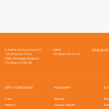
м. Харків, вул.Сухумська, 24
Сервіс
khk@ukr.net
+38 (099) 316-76-36
+38 (066) 556-33-29
(Viber, WhatsApp, Telegram)
+38 (066) 179-82-90
ПРО КОМПАНІЮ
МАГАЗИН
КА
О нас
Корзина
Бен
Новости
Личный кабинет
Еле