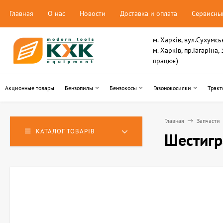
Главная
О нас
Новости
Доставка и оплата
Сервисны
м. Харків, вул.Сухумсь
м. Харків, пр.Гагаріна
працює)
Акционные товары
Бензопилы
Бензокосы
Газонокосилки
Тракт
Главная
Запчасти
КАТАЛОГ ТОВАРІВ
Шестигр