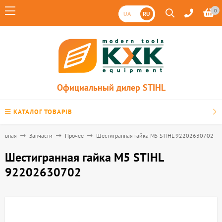
0
UA
RU
Официальный дилер STIHL
КАТАЛОГ ТОВАРІВ
лавная
Запчасти
Прочее
Шестигранная гайка М5 STIHL 92202630702
Шестигранная гайка М5 STIHL
92202630702