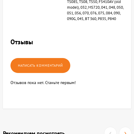
TS08S, TS08, TS50, FS410AV (old
model), 032, MS720, 041, 048, 050,
051, 056, 070, 076, 075, 084, 090,
090G, 045, BT 360, P835, P840
Отзывы
Отзывов пока нет. Станьте первым!
Рекомендуем посмотреть