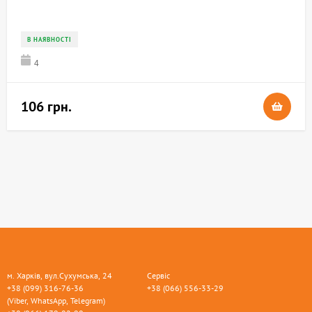
В НАЯВНОСТІ
4
106 грн.
м. Харків, вул.Сухумська, 24
Сервіс
+38 (099) 316-76-36
+38 (066) 556-33-29
(Viber, WhatsApp, Telegram)