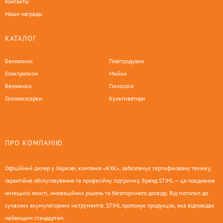
Контакты
Наши награды
КАТАЛОГ
Бензопили
Повітродувки
Електропили
Мийки
Бензокоси
Пилососи
Газонокосарки
Культиватори
ПРО КОМПАНІЮ
Офіційний дилер у Харкові, компанія «КХК», забезпечує сертифіковану техніку,
гарантійне обслуговування та професійну підтримку. Бренд STIHL — це поєднання
німецької якості, інноваційних рішень та багаторічного досвіду. Від мотопил до
сучасних акумуляторних інструментів, STIHL пропонує продукцію, яка відповідає
найвищим стандартам.