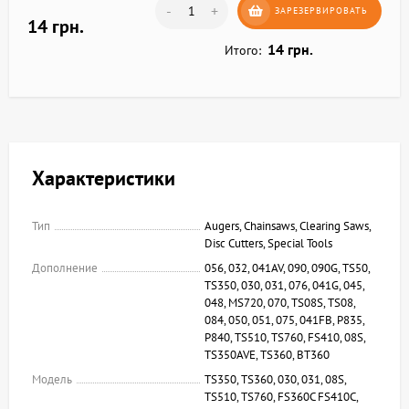
-
+
ЗАРЕЗЕРВИРОВАТЬ
14 грн.
14 грн.
Итого:
Характеристики
Тип
Augers, Chainsaws, Clearing Saws,
Disc Cutters, Special Tools
Дополнение
056, 032, 041AV, 090, 090G, TS50,
TS350, 030, 031, 076, 041G, 045,
048, MS720, 070, TS08S, TS08,
084, 050, 051, 075, 041FB, P835,
P840, TS510, TS760, FS410, 08S,
TS350AVE, TS360, BT360
Модель
TS350, TS360, 030, 031, 08S,
TS510, TS760, FS360C FS410C,