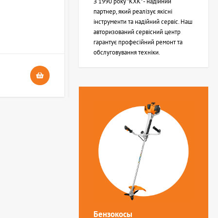
З 1990 року "КХК" - надійний
партнер, який реалізує якісні
інструменти та надійний сервіс. Наш
В НАЯВНОСТІ
авторизований сервісний центр
4
гарантує професійний ремонт та
обслуговування техніки.
24 грн.
Бензокосы