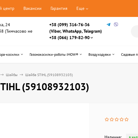
й центр
Вакансии
Гарантия
Еще
ка, 24
+38 (099) 316-76-36
, 38 (Тимчасово не
(Viber, WhatsApp, Telegram)
+38 (066) 179-82-90
ора-косилки
Газонокосилки-роботы iMOW®
Воздуходувки
Садовые 
Шайбы
Шайба STIHL (59108932103)
TIHL (59108932103)
Наличие:
В НА