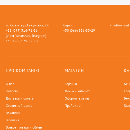
м. Харків, вул.Сухумська, 24
Сервіс
khk@ukr.net
+38 (099) 316-76-36
+38 (066) 556-33-29
(Viber, WhatsApp, Telegram)
+38 (066) 179-82-90
ПРО КОМПАНІЮ
МАГАЗИН
КА
О нас
Корзина
Бен
Новости
Личный кабинет
Еле
Доставка и оплата
Оформить заказ
Бен
Сервисный центр
Прайс-лист
Газ
Вакансии
Гарантия
Возврат товара и обмен