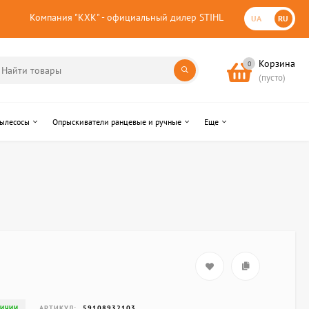
Компания "КХК" - официальный дилер STIHL
UA
RU
Корзина
0
(пусто)
пылесосы
Опрыскиватели ранцевые и ручные
Еще
АРТИКУЛ:
59108932103
ЛИЧИИ