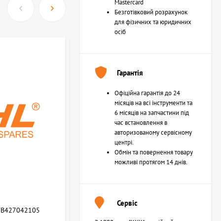
Mastercard
Безготівковий розрахунок
для фізичних та юридичних
осіб
Гарантія
Офіційна гарантія до 24
місяців на всі інструменти та
6 місяців на запчастини під
час встановлення в
авторизованому сервісному
центрі.
Обмін та повернення товару
можливі протягом 14 днів.
Сервіс
WB427042105
Возвратная пружина STIHL (Z000013Z000)