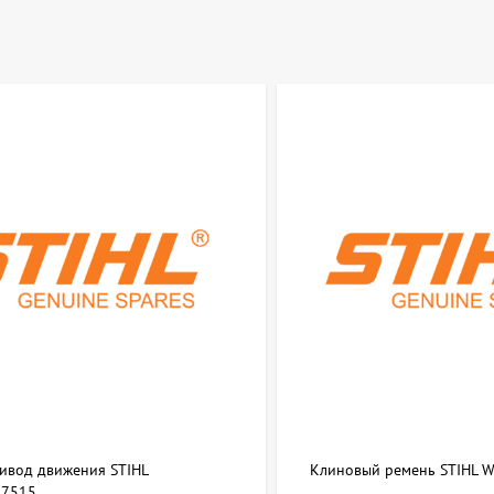
ривод движения STIHL
Клиновый ремень STIHL 
7515