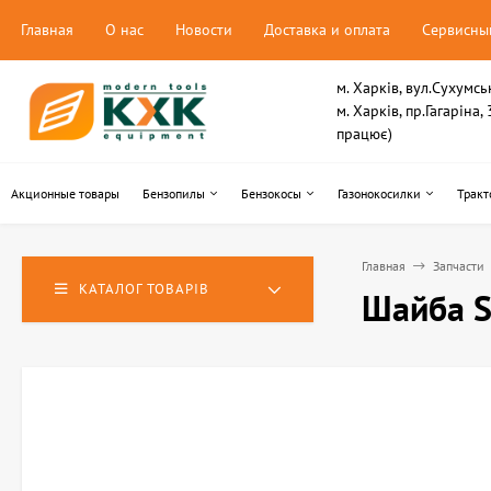
Главная
О нас
Новости
Доставка и оплата
Сервисны
м. Харків, вул.Сухумсь
м. Харків, пр.Гагаріна
працює)
Акционные товары
Бензопилы
Бензокосы
Газонокосилки
Тракт
Главная
Запчасти
КАТАЛОГ ТОВАРІВ
Шайба S