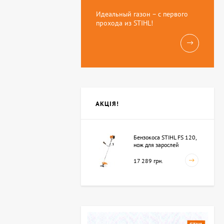
Идеальный газон – с первого
прохода из STIHL!
АКЦІЯ!
Бензокоса STIHL FS 120,
нож для зарослей
250мм-3 (41342000423)
17 289 грн.