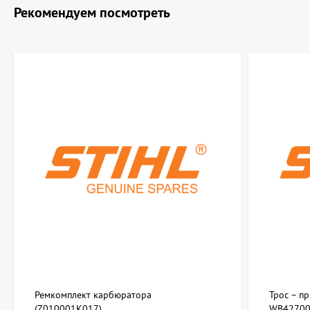
Рекомендуем посмотреть
Ремкомплект карбюратора
Трос – п
(Z010001K017)
WB42700