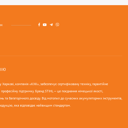
ах
НІЮ
 Харкові, компанія «КХК», забезпечує сертифіковану техніку, гарантійне
 професійну підтримку. Бренд STIHL — це поєднання німецької якості,
нь та багаторічного досвіду. Від мотопил до сучасних акумуляторних інструментів,
родукцію, яка відповідає найвищим стандартам.