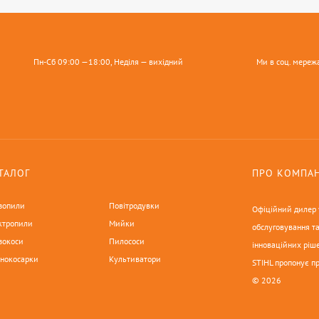
Пн-Сб 09:00 —18:00, Неділя — вихідний
Ми в соц. мереж
ТАЛОГ
ПРО КОМПА
зопили
Повітродувки
Офіційний дилер у
ктропили
Мийки
обслуговування та
зокоси
Пилососи
інноваційних ріше
онокосарки
Культиватори
STIHL пропонує п
© 2026