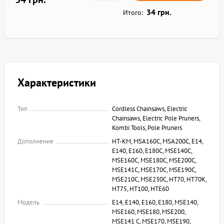
34 грн.
Итого:
Характеристики
Тип
Cordless Chainsaws, Electric
Chainsaws, Electric Pole Pruners,
Kombi Tools, Pole Pruners
Дополнение
HT-KM, MSA160C, MSA200C, E14,
E140, E160, E180C, MSE140C,
MSE160C, MSE180C, MSE200C,
MSE141C, MSE170C, MSE190C,
MSE210C, MSE230C, HT70, HT70K,
HT75, HT100, HTE60
Модель
E14, E140, E160, E180, MSE140,
MSE160, MSE180, MSE200,
MSE141 C, MSE170, MSE190,