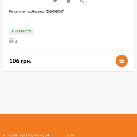
Ремкомплект карбюратора (Z010001K017)
В НАЯВНОСТІ
4
106 грн.
м. Харків, вул.Сухумська, 24
Сервіс