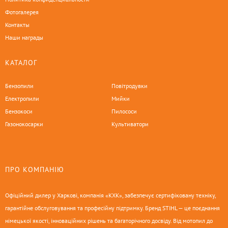
Фотогалерея
Контакты
Наши награды
КАТАЛОГ
Бензопили
Повітродувки
Електропили
Мийки
Бензокоси
Пилососи
Газонокосарки
Культиватори
ПРО КОМПАНІЮ
Офіційний дилер у Харкові, компанія «КХК», забезпечує сертифіковану техніку,
гарантійне обслуговування та професійну підтримку. Бренд STIHL — це поєднання
німецької якості, інноваційних рішень та багаторічного досвіду. Від мотопил до