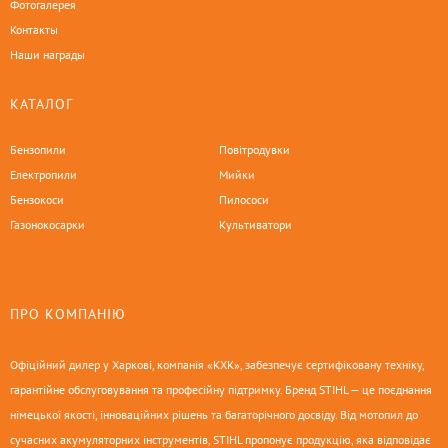
Фотогалерея
Контакты
Наши награды
КАТАЛОГ
Бензопили
Повітродувки
Електропили
Мийки
Бензокоси
Пилососи
Газонокосарки
Культиватори
ПРО КОМПАНІЮ
Офіційний дилер у Харкові, компанія «КХК», забезпечує сертифіковану техніку,
гарантійне обслуговування та професійну підтримку. Бренд STIHL — це поєднання
німецької якості, інноваційних рішень та багаторічного досвіду. Від мотопил до
сучасних акумуляторних інструментів, STIHL пропонує продукцію, яка відповідає