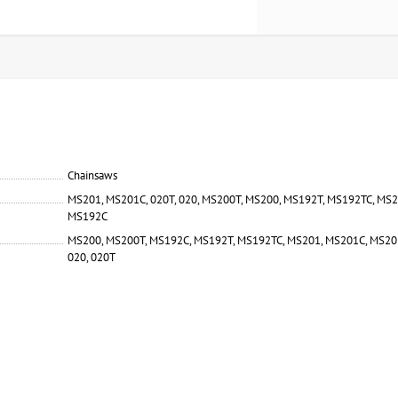
Chainsaws
MS201, MS201C, 020T, 020, MS200T, MS200, MS192T, MS192TC, MS2
MS192C
MS200, MS200T, MS192C, MS192T, MS192TC, MS201, MS201C, MS20
020, 020T