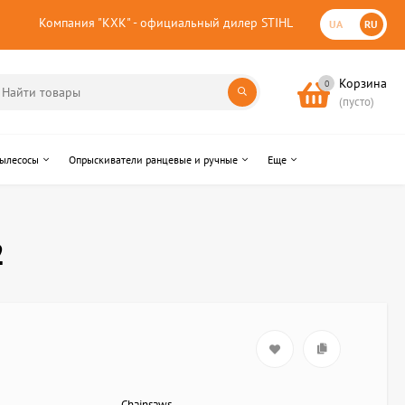
Компания "КХК" - официальный дилер STIHL
UA
RU
Корзина
0
(пусто)
пылесосы
Опрыскиватели ранцевые и ручные
Еще
2
Chainsaws