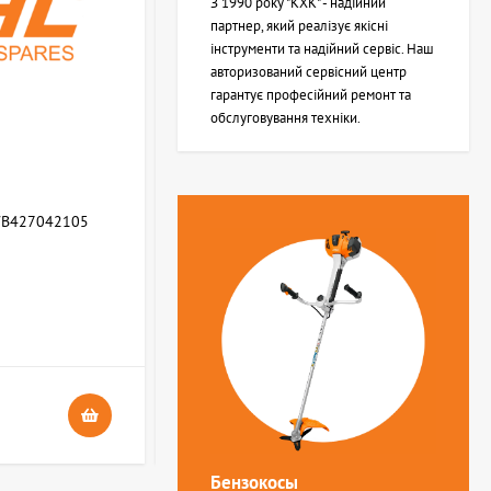
З 1990 року "КХК" - надійний
партнер, який реалізує якісні
інструменти та надійний сервіс. Наш
авторизований сервісний центр
гарантує професійний ремонт та
обслуговування техніки.
WB427042105
Возвратная пружина STIHL (Z000013Z000)
В НАЯВНОСТІ
4
24 грн.
Бензокосы