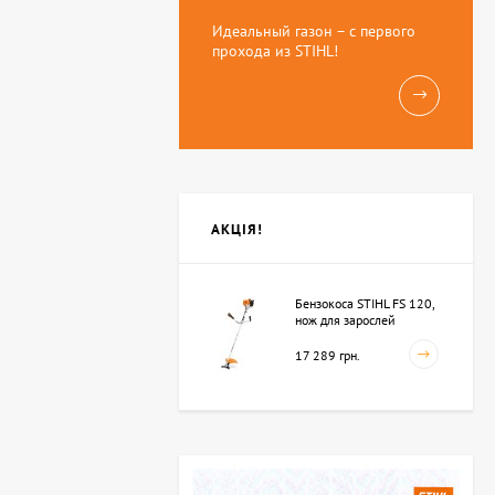
Идеальный газон – с первого
прохода из STIHL!
АКЦІЯ!
Бензокоса STIHL FS 120,
нож для зарослей
250мм-3 (41342000423)
17 289 грн.