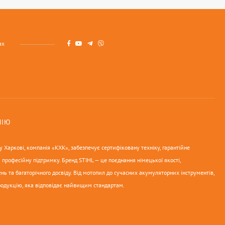
ах
НІЮ
 Харкові, компанія «КХК», забезпечує сертифіковану техніку, гарантійне
 професійну підтримку. Бренд STIHL — це поєднання німецької якості,
нь та багаторічного досвіду. Від мотопил до сучасних акумуляторних інструментів,
родукцію, яка відповідає найвищим стандартам.