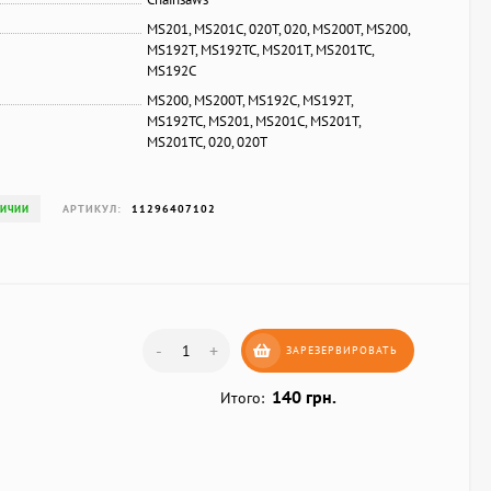
MS201, MS201C, 020T, 020, MS200T, MS200,
MS192T, MS192TC, MS201T, MS201TC,
MS192C
MS200, MS200T, MS192C, MS192T,
MS192TC, MS201, MS201C, MS201T,
MS201TC, 020, 020T
АРТИКУЛ:
11296407102
ЛИЧИИ
-
+
ЗАРЕЗЕРВИРОВАТЬ
140 грн.
Итого: