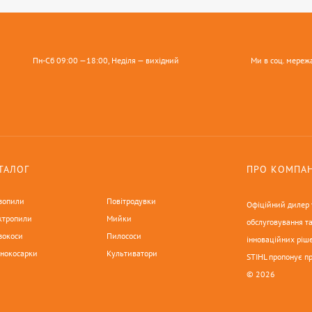
Пн-Сб 09:00 —18:00, Неділя — вихідний
Ми в соц. мереж
ТАЛОГ
ПРО КОМПА
зопили
Повітродувки
Офіційний дилер у
ктропили
Мийки
обслуговування та
зокоси
Пилососи
інноваційних ріше
онокосарки
Культиватори
STIHL пропонує п
© 2026