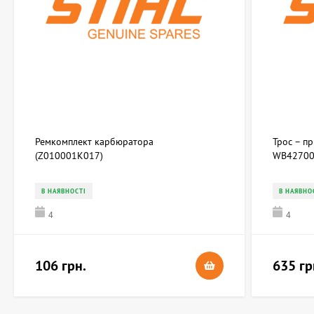
Ремкомплект карбюратора
Трос – п
(Z010001K017)
WB42700
В НАЯВНОСТІ
В НАЯВНО
4
4
106 грн.
635 гр