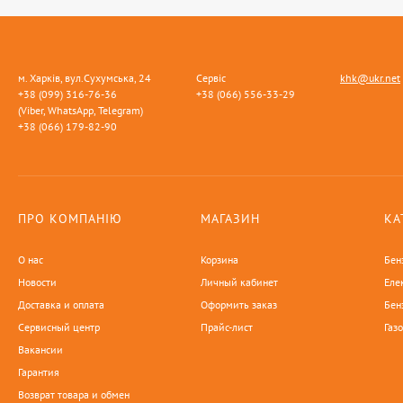
м. Харків, вул.Сухумська, 24
Сервіс
khk@ukr.net
+38 (099) 316-76-36
+38 (066) 556-33-29
(Viber, WhatsApp, Telegram)
+38 (066) 179-82-90
ПРО КОМПАНІЮ
МАГАЗИН
КА
О нас
Корзина
Бен
Новости
Личный кабинет
Еле
Доставка и оплата
Оформить заказ
Бен
Сервисный центр
Прайс-лист
Газ
Вакансии
Гарантия
Возврат товара и обмен