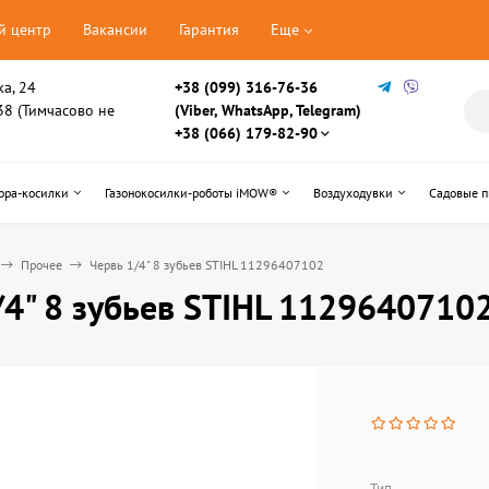
й центр
Вакансии
Гарантия
Еще
ка, 24
+38 (099) 316-76-36
, 38 (Тимчасово не
(Viber, WhatsApp, Telegram)
+38 (066) 179-82-90
ора-косилки
Газонокосилки-роботы iMOW®
Воздуходувки
Садовые 
Прочее
Червь 1/4" 8 зубьев STIHL 11296407102
/4" 8 зубьев STIHL 1129640710
Тип