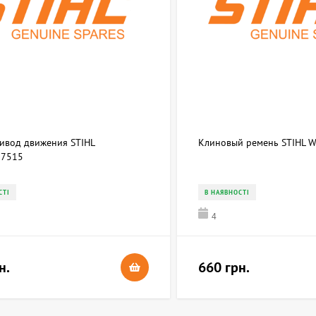
ривод движения STIHL
Клиновый ремень STIHL 
7515
СТІ
В НАЯВНОСТІ
4
н.
660 грн.