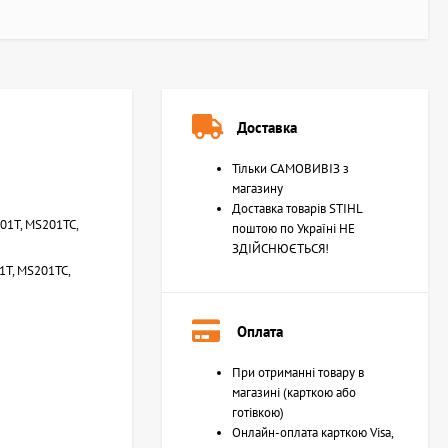
Доставка
Тільки САМОВИВІЗ з
магазину
Доставка товарів STIHL
01T, MS201TC,
поштою по Україні НЕ
ЗДІЙСНЮЄТЬСЯ!
1T, MS201TC,
Оплата
При отриманні товару в
магазині (карткою або
готівкою)
Онлайн-оплата карткою Visa,