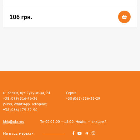
106 грн.
м. Харків, вул.Сухумська, 24
Сервіс
+38 (099) 316-76-36
+38 (066) 556-33-29
(Viber, WhatsApp, Telegram)
+38 (066) 179-82-90
khk@ukr.net
Пн-Сб 09:00 —18:00, Неділя — вихідний
Ми в соц. мережах