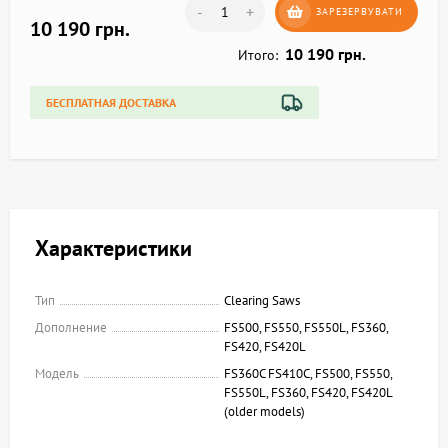
-
+
ЗАРЕЗЕРВУВАТИ
10 190 грн.
10 190 грн.
Итого:
БЕСПЛАТНАЯ ДОСТАВКА
Характеристики
Тип
Clearing Saws
Дополнение
FS500, FS550, FS550L, FS360,
FS420, FS420L
Модель
FS360C FS410C, FS500, FS550,
FS550L, FS360, FS420, FS420L
(older models)