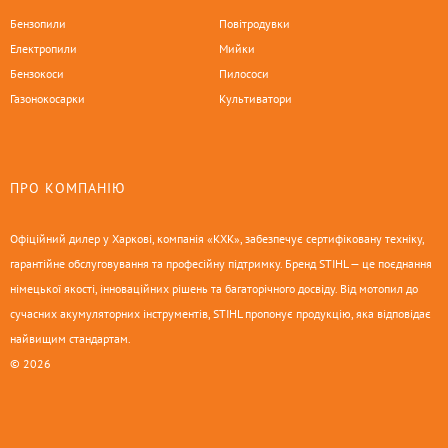
Бензопили
Повітродувки
Електропили
Мийки
Бензокоси
Пилососи
Газонокосарки
Культиватори
ПРО КОМПАНІЮ
Офіційний дилер у Харкові, компанія «КХК», забезпечує сертифіковану техніку,
гарантійне обслуговування та професійну підтримку. Бренд STIHL — це поєднання
німецької якості, інноваційних рішень та багаторічного досвіду. Від мотопил до
сучасних акумуляторних інструментів, STIHL пропонує продукцію, яка відповідає
найвищим стандартам.
© 2026