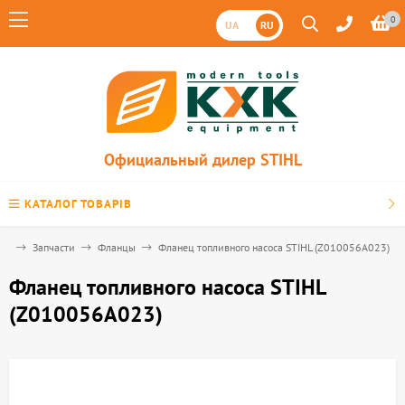
0
UA
RU
Официальный дилер STIHL
КАТАЛОГ ТОВАРІВ
ая
Запчасти
Фланцы
Фланец топливного насоса STIHL (Z010056A023)
Фланец топливного насоса STIHL
(Z010056A023)