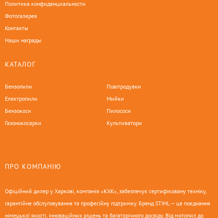
Политика конфиденциальности
Фотогалерея
Контакты
Наши награды
КАТАЛОГ
Бензопили
Повітродувки
Електропили
Мийки
Бензокоси
Пилососи
Газонокосарки
Культиватори
ПРО КОМПАНІЮ
Офіційний дилер у Харкові, компанія «КХК», забезпечує сертифіковану техніку,
гарантійне обслуговування та професійну підтримку. Бренд STIHL — це поєднання
німецької якості, інноваційних рішень та багаторічного досвіду. Від мотопил до