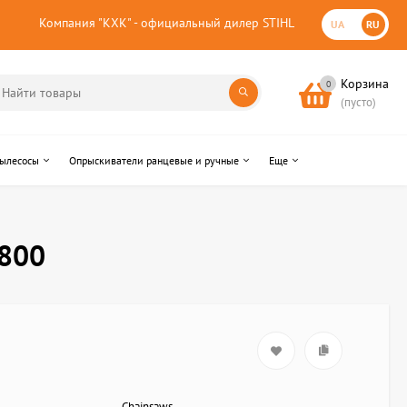
Компания "КХК" - официальный дилер STIHL
UA
RU
Корзина
0
(пусто)
пылесосы
Опрыскиватели ранцевые и ручные
Еще
0800
Chainsaws