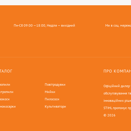
Пн-Сб 09:00 —18:00, Неділя — вихідний
Ми в соц. мереж
ТАЛОГ
ПРО КОМПА
зопили
Повітродувки
Офіційний дилер у
ктропили
Мийки
обслуговування та
зокоси
Пилососи
інноваційних ріше
онокосарки
Культиватори
STIHL пропонує п
© 2026