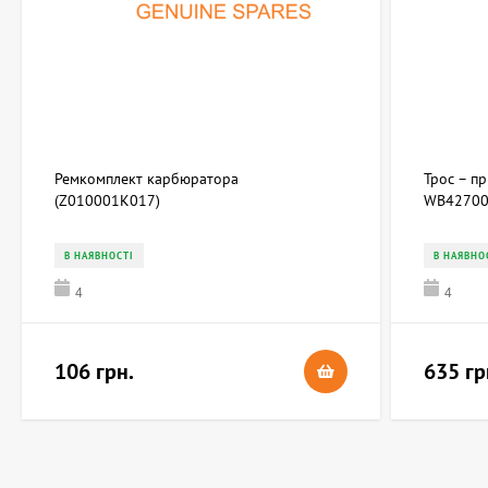
Ремкомплект карбюратора
Трос – п
(Z010001K017)
WB42700
В НАЯВНОСТІ
В НАЯВНО
4
4
106 грн.
635 гр