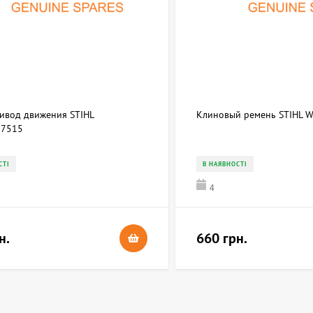
ривод движения STIHL
Клиновый ремень STIHL 
7515
СТІ
В НАЯВНОСТІ
4
н.
660 грн.