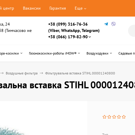
й центр
Вакансии
Гарантия
Еще
ка, 24
+38 (099) 316-76-36
, 38 (Тимчасово не
(Viber, WhatsApp, Telegram)
+38 (066) 179-82-90
ора-косилки
Газонокосилки-роботы iMOW®
Воздуходувки
Садовые 
Воздушные фильтра
Фільтрувальна вставка STIHL 00001240800
вальна вставка STIHL 0000124
Тип