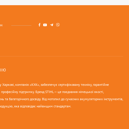
ах
НІЮ
 Харкові, компанія «КХК», забезпечує сертифіковану техніку, гарантійне
 професійну підтримку. Бренд STIHL — це поєднання німецької якості,
нь та багаторічного досвіду. Від мотопил до сучасних акумуляторних інструментів,
родукцію, яка відповідає найвищим стандартам.