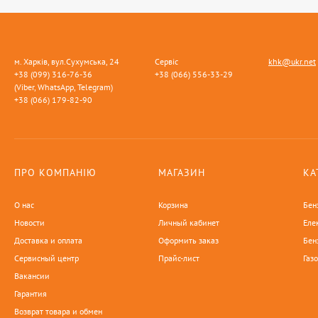
м. Харків, вул.Сухумська, 24
Сервіс
khk@ukr.net
+38 (099) 316-76-36
+38 (066) 556-33-29
(Viber, WhatsApp, Telegram)
+38 (066) 179-82-90
ПРО КОМПАНІЮ
МАГАЗИН
КА
О нас
Корзина
Бен
Новости
Личный кабинет
Еле
Доставка и оплата
Оформить заказ
Бен
Сервисный центр
Прайс-лист
Газ
Вакансии
Гарантия
Возврат товара и обмен