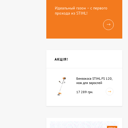
Идеальный газон – с первого
прохода из STIHL!
АКЦІЯ!
Бензокоса STIHL FS 120,
нож для зарослей
250мм-3 (41342000423)
17 289 грн.