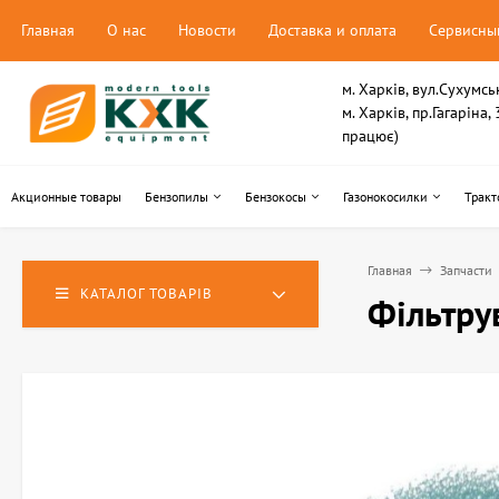
Главная
О нас
Новости
Доставка и оплата
Сервисны
м. Харків, вул.Сухумсь
м. Харків, пр.Гагаріна
працює)
Акционные товары
Бензопилы
Бензокосы
Газонокосилки
Тракт
Главная
Запчасти
КАТАЛОГ ТОВАРІВ
Фільтру