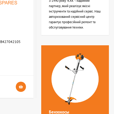
З 1990 року "КХК" - надійний
партнер, який реалізує якісні
інструменти та надійний сервіс. Наш
авторизований сервісний центр
гарантує професійний ремонт та
обслуговування техніки.
WB427042105
Возвратная пружина STIHL (Z000013Z000)
В НАЯВНОСТІ
4
24 грн.
Бензокосы