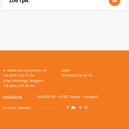
106 грн.
м. Харків, вул.Сухумська, 24
Сервіс
+38 (099) 316-76-36
+38 (066) 556-33-29
(Viber, WhatsApp, Telegram)
+38 (066) 179-82-90
khk@ukr.net
Пн-Сб 09:00 —18:00, Неділя — вихідний
Ми в соц. мережах