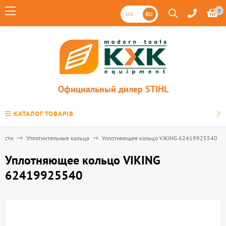
0
UA
RU
Официальный дилер STIHL
КАТАЛОГ ТОВАРІВ
части
Уплотнительные кольца
Уплотняющее кольцо VIKING 62419925540
Уплотняющее кольцо VIKING
62419925540