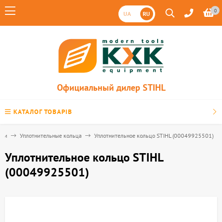
0
UA
RU
Официальный дилер STIHL
КАТАЛОГ ТОВАРІВ
сти
Уплотнительные кольца
Уплотнительное кольцо STIHL (00049925501)
Уплотнительное кольцо STIHL
(00049925501)