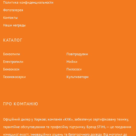
Политика конфиденциальности
Фотогалерея
Контакты
Наши награды
КАТАЛОГ
Бензопили
Повітродувки
Електропили
Мийки
Бензокоси
Пилососи
Газонокосарки
Культиватори
ПРО КОМПАНІЮ
Офіційний дилер у Харкові, компанія «КХК», забезпечує сертифіковану техніку,
гарантійне обслуговування та професійну підтримку. Бренд STIHL — це поєднання
німецької якості, інноваційних рішень та багаторічного досвіду. Від мотопил до