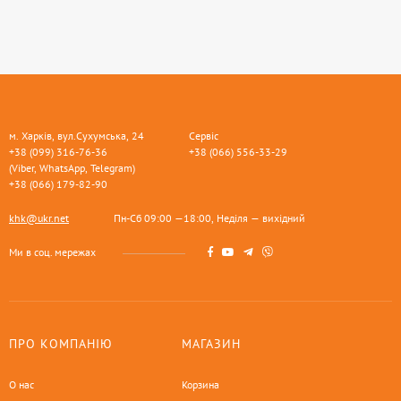
м. Харків, вул.Сухумська, 24
Сервіс
+38 (099) 316-76-36
+38 (066) 556-33-29
(Viber, WhatsApp, Telegram)
+38 (066) 179-82-90
khk@ukr.net
Пн-Сб 09:00 —18:00, Неділя — вихідний
Ми в соц. мережах
ПРО КОМПАНІЮ
МАГАЗИН
О нас
Корзина