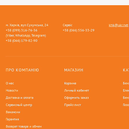
м. Харків, вул.Сухумська, 24
Сервіс
khk@ukr.net
+38 (099) 316-76-36
+38 (066) 556-33-29
(Viber, WhatsApp, Telegram)
+38 (066) 179-82-90
ПРО КОМПАНІЮ
МАГАЗИН
КА
О нас
Корзина
Бен
Новости
Личный кабинет
Еле
Доставка и оплата
Оформить заказ
Бен
Сервисный центр
Прайс-лист
Газ
Вакансии
Гарантия
Возврат товара и обмен