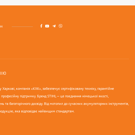
ах
НІЮ
 Харкові, компанія «КХК», забезпечує сертифіковану техніку, гарантійне
 професійну підтримку. Бренд STIHL — це поєднання німецької якості,
нь та багаторічного досвіду. Від мотопил до сучасних акумуляторних інструментів,
родукцію, яка відповідає найвищим стандартам.