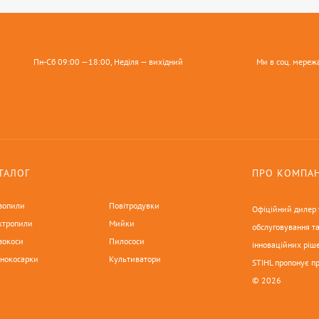
Пн-Сб 09:00 —18:00, Неділя — вихідний
Ми в соц. мереж
ТАЛОГ
ПРО КОМПА
зопили
Повітродувки
Офіційний дилер у
ктропили
Мийки
обслуговування та
зокоси
Пилососи
інноваційних ріше
онокосарки
Культиватори
STIHL пропонує п
© 2026