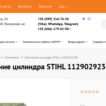
й центр
Вакансии
Гарантия
Еще
ка, 24
+38 (099) 316-76-36
, 38 (Тимчасово не
(Viber, WhatsApp, Telegram)
+38 (066) 179-82-90
ора-косилки
Газонокосилки-роботы iMOW®
Воздуходувки
Садовые 
Уплотнения
Уплотнение цилиндра STIHL 11290292300
ние цилиндра STIHL 11290292
Тип