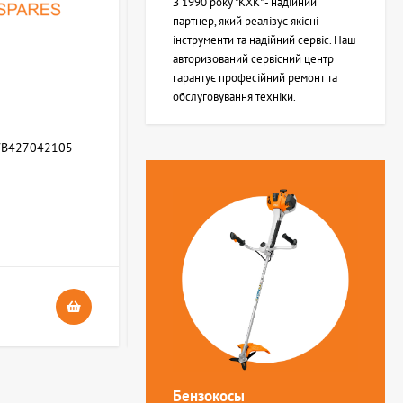
З 1990 року "КХК" - надійний
партнер, який реалізує якісні
інструменти та надійний сервіс. Наш
авторизований сервісний центр
гарантує професійний ремонт та
обслуговування техніки.
WB427042105
Возвратная пружина STIHL (Z000013Z000)
В НАЯВНОСТІ
4
24 грн.
Бензокосы