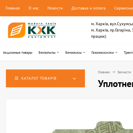
Главная
О нас
Новости
Доставка и оплата
Сервисны
м. Харків, вул.Сухумсь
м. Харків, пр.Гагаріна
працює)
Акционные товары
Бензопилы
Бензокосы
Газонокосилки
Тракт
Главная
Запчасти
КАТАЛОГ ТОВАРІВ
Уплотне