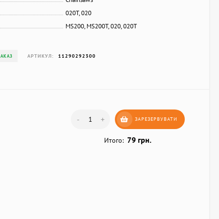
020T, 020
MS200, MS200T, 020, 020T
АРТИКУЛ:
11290292300
ЗАКАЗ
-
+
ЗАРЕЗЕРВУВАТИ
79 грн.
Итого: