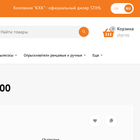
Компания "КХК" - официальный дилер STIHL
UA
RU
Корзина
0
(пусто)
пылесосы
Опрыскиватели ранцевые и ручные
Еще
300
Chainsaws