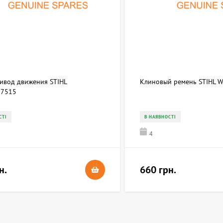
ривод движения STIHL
Клиновый ремень STIHL 
7515
СТІ
В НАЯВНОСТІ
4
н.
660 грн.