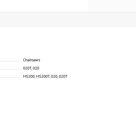
Chainsaws
020T, 020
MS200, MS200T, 020, 020T