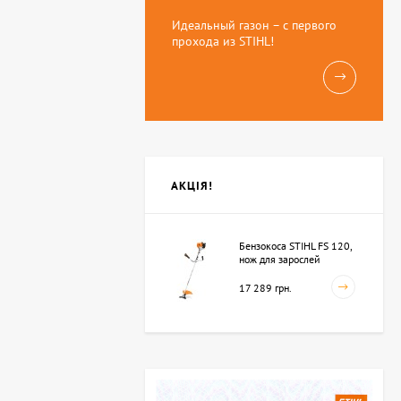
Идеальный газон – с первого
прохода из STIHL!
АКЦІЯ!
Бензокоса STIHL FS 120,
нож для зарослей
250мм-3 (41342000423)
17 289 грн.