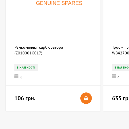
Ремкомплект карбюратора
Трос – п
(Z010001K017)
WB42700
В НАЯВНОСТІ
В НАЯВНО
4
4
106 грн.
635 гр