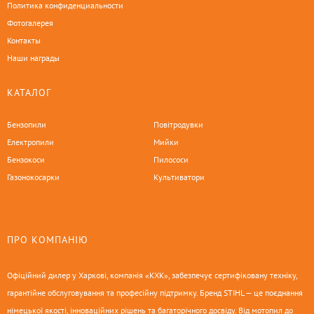
Политика конфиденциальности
Фотогалерея
Контакты
Наши награды
КАТАЛОГ
Бензопили
Повітродувки
Електропили
Мийки
Бензокоси
Пилососи
Газонокосарки
Культиватори
ПРО КОМПАНІЮ
Офіційний дилер у Харкові, компанія «КХК», забезпечує сертифіковану техніку,
гарантійне обслуговування та професійну підтримку. Бренд STIHL — це поєднання
німецької якості, інноваційних рішень та багаторічного досвіду. Від мотопил до