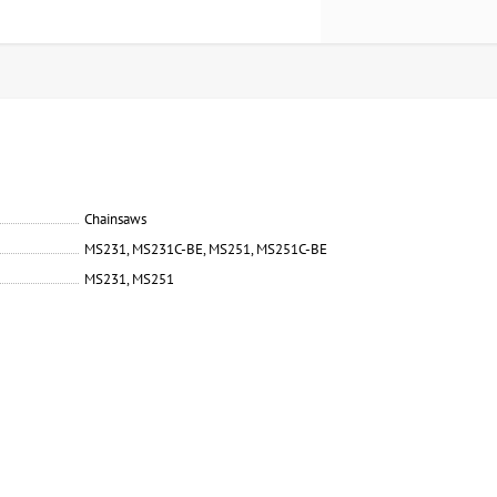
Chainsaws
MS231, MS231C-BE, MS251, MS251C-BE
MS231, MS251