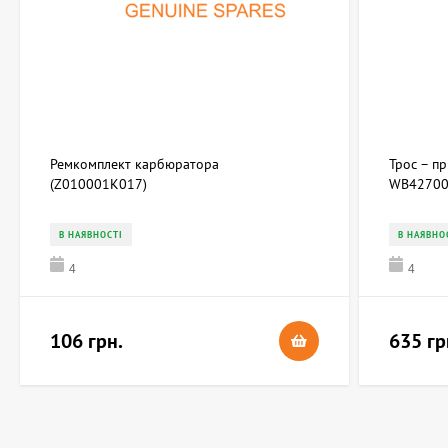
Ремкомплект карбюратора
Трос – п
(Z010001K017)
WB42700
В НАЯВНОСТІ
В НАЯВНО
4
4
106 грн.
635 гр