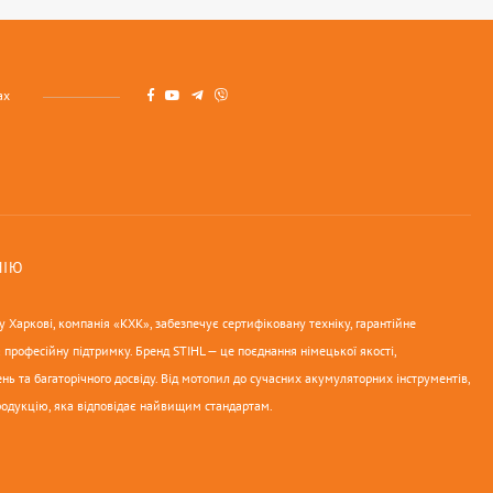
ах
НІЮ
 Харкові, компанія «КХК», забезпечує сертифіковану техніку, гарантійне
 професійну підтримку. Бренд STIHL — це поєднання німецької якості,
нь та багаторічного досвіду. Від мотопил до сучасних акумуляторних інструментів,
родукцію, яка відповідає найвищим стандартам.