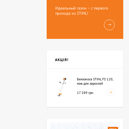
Идеальный газон – с первого
прохода из STIHL!
АКЦІЯ!
Бензокоса STIHL FS 120,
нож для зарослей
250мм-3 (41342000423)
17 289 грн.