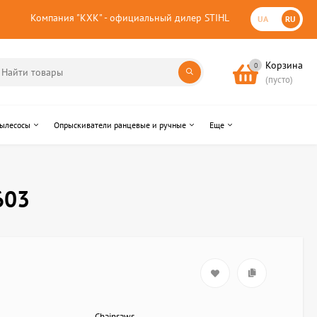
Компания "КХК" - официальный дилер STIHL
UA
RU
Корзина
0
(пусто)
пылесосы
Опрыскиватели ранцевые и ручные
Еще
603
Chainsaws