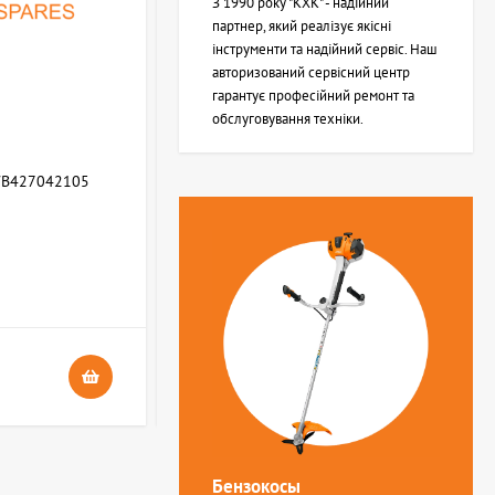
З 1990 року "КХК" - надійний
партнер, який реалізує якісні
інструменти та надійний сервіс. Наш
авторизований сервісний центр
гарантує професійний ремонт та
обслуговування техніки.
WB427042105
Возвратная пружина STIHL (Z000013Z000)
В НАЯВНОСТІ
4
24 грн.
Бензокосы