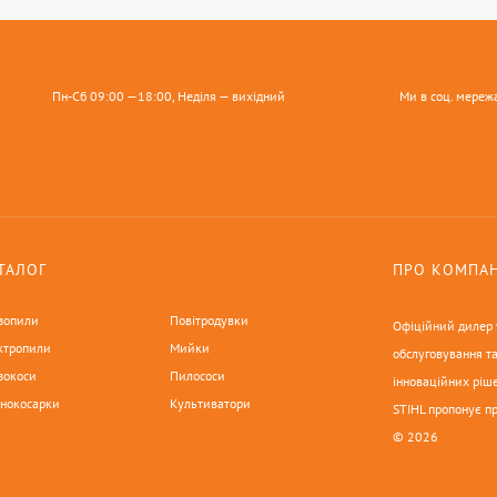
Пн-Сб 09:00 —18:00, Неділя — вихідний
Ми в соц. мереж
ТАЛОГ
ПРО КОМПА
зопили
Повітродувки
Офіційний дилер у
ктропили
Мийки
обслуговування та
зокоси
Пилососи
інноваційних ріше
онокосарки
Культиватори
STIHL пропонує п
© 2026