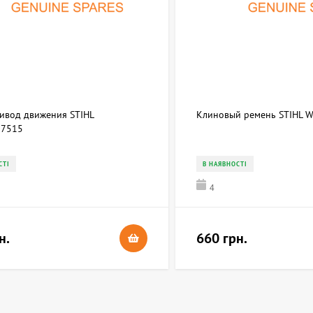
ривод движения STIHL
Клиновый ремень STIHL 
7515
СТІ
В НАЯВНОСТІ
4
н.
660 грн.