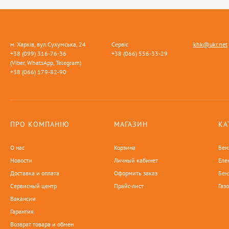
м. Харків, вул.Сухумська, 24
Сервіс
khk@ukr.net
+38 (099) 316-76-36
+38 (066) 556-33-29
(Viber, WhatsApp, Telegram)
+38 (066) 179-82-90
ПРО КОМПАНІЮ
МАГАЗИН
КА
О нас
Корзина
Бен
Новости
Личный кабинет
Еле
Доставка и оплата
Оформить заказ
Бен
Сервисный центр
Прайс-лист
Газ
Вакансии
Гарантия
Возврат товара и обмен