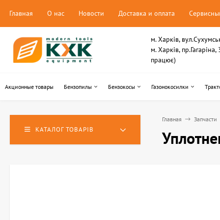
Главная
О нас
Новости
Доставка и оплата
Сервисны
м. Харків, вул.Сухумсь
м. Харків, пр.Гагаріна
працює)
Акционные товары
Бензопилы
Бензокосы
Газонокосилки
Тракт
Главная
Запчасти
КАТАЛОГ ТОВАРІВ
Уплотне