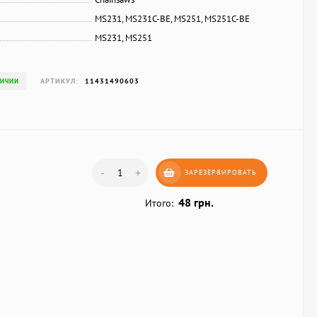
MS231, MS231C-BE, MS251, MS251C-BE
MS231, MS251
АРТИКУЛ:
11431490603
ЛИЧИИ
-
+
ЗАРЕЗЕРВИРОВАТЬ
48 грн.
Итого: