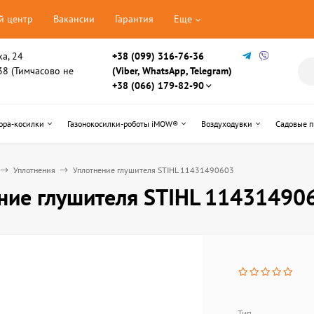
й центр
Вакансии
Гарантия
Еще
ка, 24
+38 (099) 316-76-36
, 38 (Тимчасово не
(Viber, WhatsApp, Telegram)
+38 (066) 179-82-90
ора-косилки
Газонокосилки-роботы iMOW®
Воздуходувки
Садовые 
Уплотнения
Уплотнение глушителя STIHL 11431490603
ние глушителя STIHL 11431490
Тип