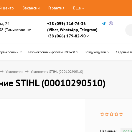
й центр
Вакансии
Гарантия
Еще
ка, 24
+38 (099) 316-76-36
, 38 (Тимчасово не
(Viber, WhatsApp, Telegram)
+38 (066) 179-82-90
ора-косилки
Газонокосилки-роботы iMOW®
Воздуходувки
Садовые 
Уплотнения
Уплотнение STIHL (00010290510)
ние STIHL (00010290510)
Наличие:
ПОД 