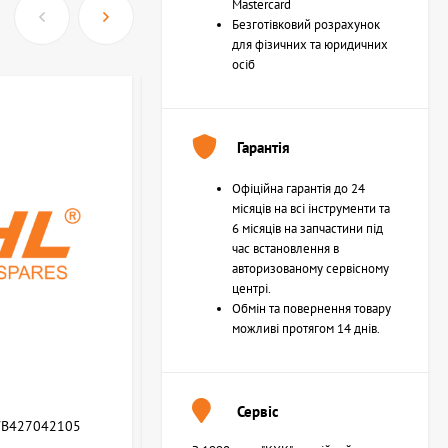
Mastercard
Безготівковий розрахунок
для фізичних та юридичних
осіб
Гарантія
Офіційна гарантія до 24
місяців на всі інструменти та
6 місяців на запчастини під
час встановлення в
авторизованому сервісному
центрі.
Обмін та повернення товару
можливі протягом 14 днів.
Сервіс
WB427042105
Возвратная пружина STIHL (Z000013Z000)