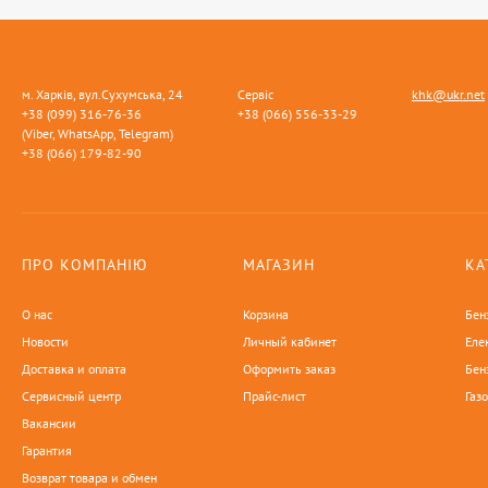
м. Харків, вул.Сухумська, 24
Сервіс
khk@ukr.net
+38 (099) 316-76-36
+38 (066) 556-33-29
(Viber, WhatsApp, Telegram)
+38 (066) 179-82-90
ПРО КОМПАНІЮ
МАГАЗИН
КА
О нас
Корзина
Бен
Новости
Личный кабинет
Еле
Доставка и оплата
Оформить заказ
Бен
Сервисный центр
Прайс-лист
Газ
Вакансии
Гарантия
Возврат товара и обмен