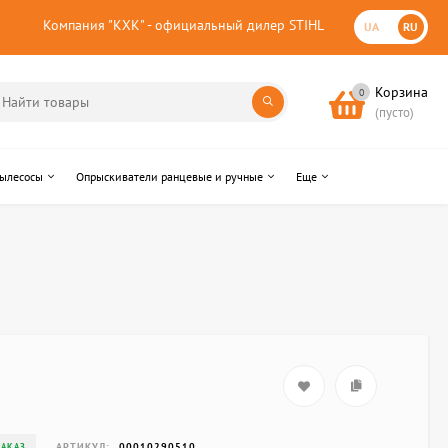
Компания "КХК" - официальный дилер STIHL
UA
RU
Корзина
0
(пусто)
пылесосы
Опрыскиватели ранцевые и ручные
Еще
АРТИКУЛ:
00010290510
ЗАКАЗ