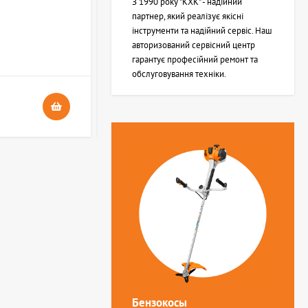
З 1990 року "КХК" - надійний
партнер, який реалізує якісні
інструменти та надійний сервіс. Наш
В НАЯВНОСТІ
авторизований сервісний центр
4
гарантує професійний ремонт та
обслуговування техніки.
24 грн.
Бензокосы