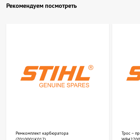
Рекомендуем посмотреть
Ремкомплект карбюратора
Трос – п
(Z010001K017)
WB42700