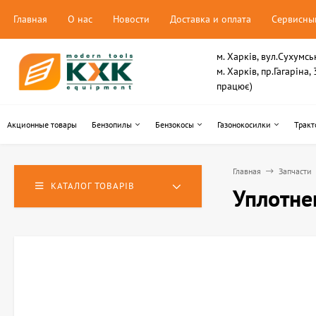
Главная
О нас
Новости
Доставка и оплата
Сервисны
м. Харків, вул.Сухумсь
м. Харків, пр.Гагаріна
працює)
Акционные товары
Бензопилы
Бензокосы
Газонокосилки
Тракт
Главная
Запчасти
КАТАЛОГ ТОВАРІВ
Уплотне