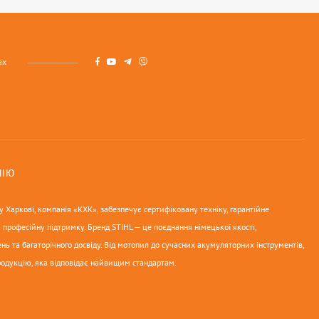
ах
НІЮ
 Харкові, компанія «КХК», забезпечує сертифіковану техніку, гарантійне
 професійну підтримку. Бренд STIHL — це поєднання німецької якості,
нь та багаторічного досвіду. Від мотопил до сучасних акумуляторних інструментів,
родукцію, яка відповідає найвищим стандартам.