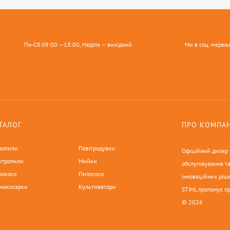
Пн-Сб 09:00 —18:00, Неділя — вихідний
Ми в соц. мереж
ТАЛОГ
ПРО КОМПА
зопили
Повітродувки
Офіційний дилер у
ктропили
Мийки
обслуговування та
зокоси
Пилососи
інноваційних ріше
онокосарки
Культиватори
STIHL пропонує п
© 2026