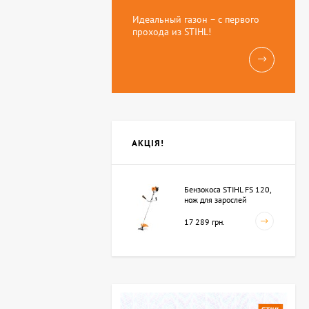
Идеальный газон – с первого
прохода из STIHL!
АКЦІЯ!
Бензокоса STIHL FS 120,
нож для зарослей
250мм-3 (41342000423)
17 289 грн.