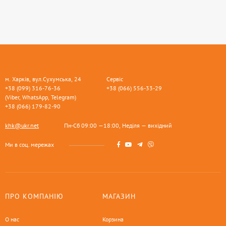
м. Харків, вул.Сухумська, 24
Сервіс
+38 (099) 316-76-36
+38 (066) 556-33-29
(Viber, WhatsApp, Telegram)
+38 (066) 179-82-90
khk@ukr.net
Пн-Сб 09:00 —18:00, Неділя — вихідний
Ми в соц. мережах
ПРО КОМПАНІЮ
МАГАЗИН
О нас
Корзина