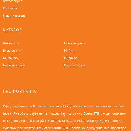
Фотогалерея
Контакты
Наши награды
КАТАЛОГ
Бензопили
Повітродувки
Електропили
Мийки
Бензокоси
Пилососи
Газонокосарки
Культиватори
ПРО КОМПАНІЮ
Офіційний дилер у Харкові, компанія «КХК», забезпечує сертифіковану техніку,
гарантійне обслуговування та професійну підтримку. Бренд STIHL — це поєднання
німецької якості, інноваційних рішень та багаторічного досвіду. Від мотопил до
сучасних акумуляторних інструментів, STIHL пропонує продукцію, яка відповідає