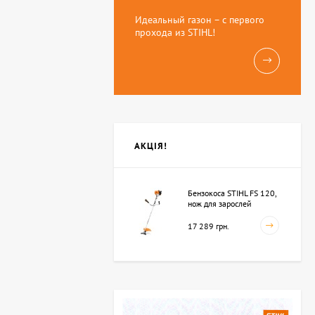
Идеальный газон – с первого
прохода из STIHL!
АКЦІЯ!
Бензокоса STIHL FS 120,
нож для зарослей
250мм-3 (41342000423)
17 289 грн.