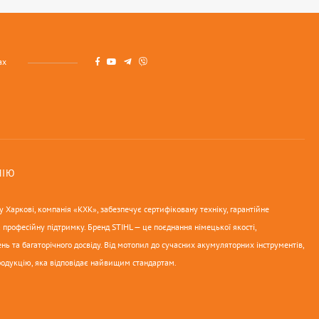
ах
НІЮ
 Харкові, компанія «КХК», забезпечує сертифіковану техніку, гарантійне
 професійну підтримку. Бренд STIHL — це поєднання німецької якості,
нь та багаторічного досвіду. Від мотопил до сучасних акумуляторних інструментів,
родукцію, яка відповідає найвищим стандартам.