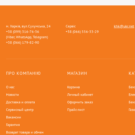
м. Харків, вул.Сухумська, 24
Сервіс
khk@ukr.net
+38 (099) 316-76-36
+38 (066) 556-33-29
(Viber, WhatsApp, Telegram)
+38 (066) 179-82-90
ПРО КОМПАНІЮ
МАГАЗИН
КА
О нас
Корзина
Бен
Новости
Личный кабинет
Еле
Доставка и оплата
Оформить заказ
Бен
Сервисный центр
Прайс-лист
Газ
Вакансии
Гарантия
Возврат товара и обмен