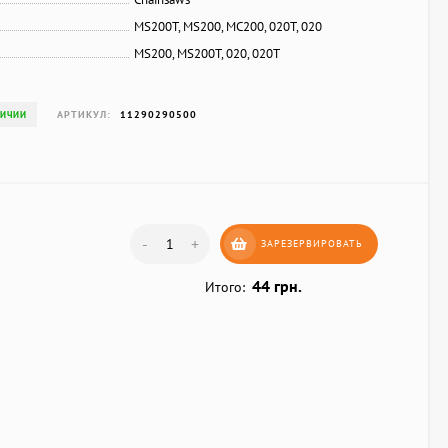
MS200T, MS200, MC200, 020T, 020
MS200, MS200T, 020, 020T
АРТИКУЛ:
11290290500
ЛИЧИИ
-
+
ЗАРЕЗЕРВИРОВАТЬ
44 грн.
Итого: