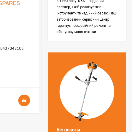
З 1990 року "КХК" - надійний
партнер, який реалізує якісні
інструменти та надійний сервіс. Наш
авторизований сервісний центр
гарантує професійний ремонт та
обслуговування техніки.
WB427042105
Возвратная пружина STIHL (Z000013Z000)
В НАЯВНОСТІ
4
24 грн.
Бензокосы