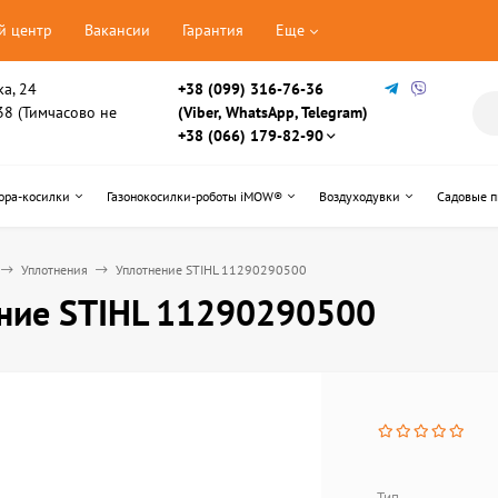
й центр
Вакансии
Гарантия
Еще
ка, 24
+38 (099) 316-76-36
, 38 (Тимчасово не
(Viber, WhatsApp, Telegram)
+38 (066) 179-82-90
ора-косилки
Газонокосилки-роботы iMOW®
Воздуходувки
Садовые 
Уплотнения
Уплотнение STIHL 11290290500
ние STIHL 11290290500
Тип