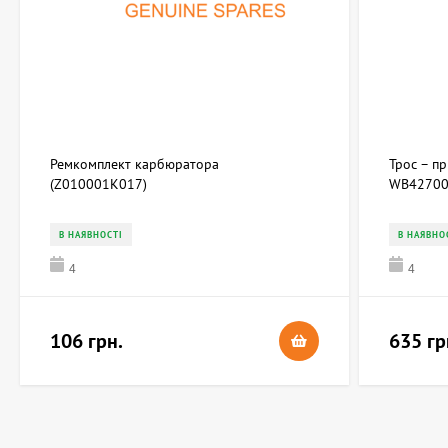
Ремкомплект карбюратора
Трос – п
(Z010001K017)
WB42700
В НАЯВНОСТІ
В НАЯВНО
4
4
106 грн.
635 гр