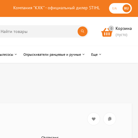
Компания "КХК" - официальный дилер STIHL
UA
RU
Корзина
0
(пусто)
пылесосы
Опрыскиватели ранцевые и ручные
Еще
Chainsaws