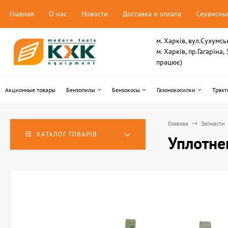
Главная
О нас
Новости
Доставка и оплата
Сервисны
м. Харків, вул.Сухумсь
м. Харків, пр.Гагаріна
працює)
Акционные товары
Бензопилы
Бензокосы
Газонокосилки
Тракт
Главная
Запчасти
КАТАЛОГ ТОВАРІВ
Уплотне