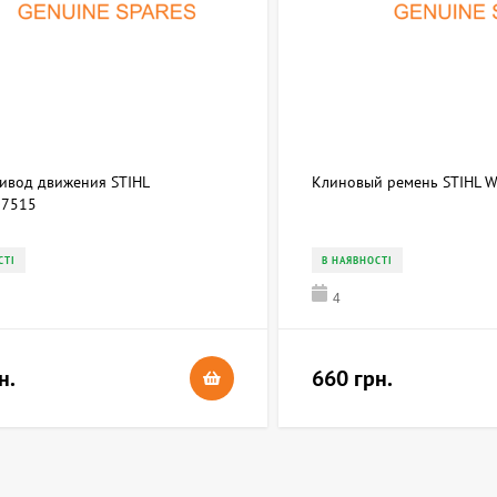
ривод движения STIHL
Клиновый ремень STIHL 
7515
СТІ
В НАЯВНОСТІ
4
н.
660 грн.