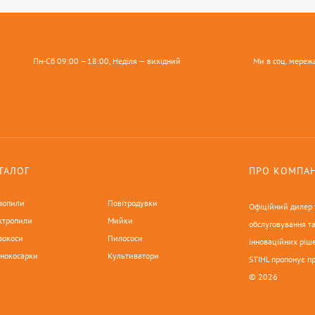
Пн-Сб 09:00 —18:00, Неділя — вихідний
Ми в соц. мереж
ТАЛОГ
ПРО КОМПА
зопили
Повітродувки
Офіційний дилер у
ктропили
Мийки
обслуговування та
зокоси
Пилососи
інноваційних ріше
онокосарки
Культиватори
STIHL пропонує п
© 2026