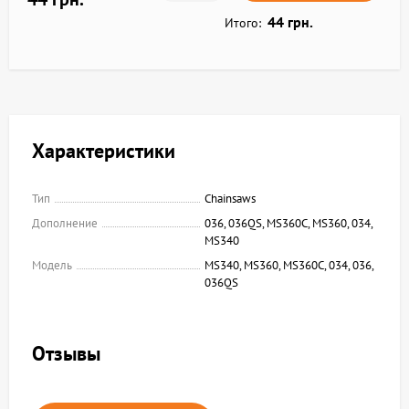
44 грн.
Итого:
Характеристики
Тип
Chainsaws
Дополнение
036, 036QS, MS360C, MS360, 034,
MS340
Модель
MS340, MS360, MS360C, 034, 036,
036QS
Отзывы