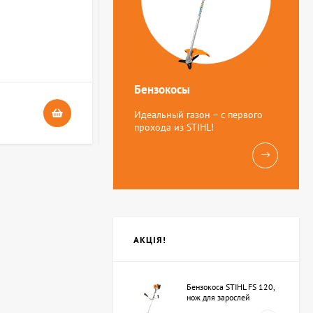
В НАЯВНОСТІ
4
Бензокосы
24 грн.
Идеальный газон – с первого
прохода из STIHL!
АКЦІЯ!
Бензокоса STIHL FS 120,
нож для зарослей
250мм-3 (41342000423)