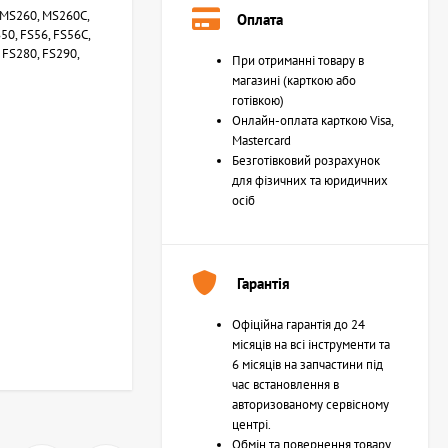
 MS260, MS260C,
Оплата
50, FS56, FS56C,
 FS280, FS290,
При отриманні товару в
магазині (карткою або
готівкою)
Онлайн-оплата карткою Visa,
Mastercard
Безготівковий розрахунок
для фізичних та юридичних
осіб
Гарантія
Офіційна гарантія до 24
місяців на всі інструменти та
6 місяців на запчастини під
час встановлення в
авторизованому сервісному
центрі.
Обмін та повернення товару