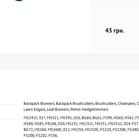
43 грн.
Backpack Blowers, Backpack Brushcutters, Brushcutters, Chainsaws, C
Lawn Edgers, Leaf Blowers, Petrol Hedgetrimmers
MS241C, 017, MS311, MS391, 026, BG60, BG61, FS90, HS60, HS61, FS
HS80, HS85, FR106, 020, MS231, MS231C, MS251, MS251C, 024, FS72
BG72, MS260, MS260C, 012, MS250, MS250C, FS220, FS220K, FS280,
FS200, FS202, FS36,