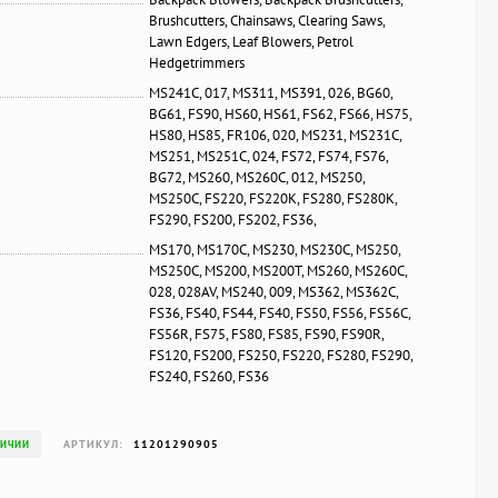
Brushcutters, Chainsaws, Clearing Saws,
Lawn Edgers, Leaf Blowers, Petrol
Hedgetrimmers
MS241C, 017, MS311, MS391, 026, BG60,
BG61, FS90, HS60, HS61, FS62, FS66, HS75,
HS80, HS85, FR106, 020, MS231, MS231C,
MS251, MS251C, 024, FS72, FS74, FS76,
BG72, MS260, MS260C, 012, MS250,
MS250C, FS220, FS220K, FS280, FS280K,
FS290, FS200, FS202, FS36,
MS170, MS170C, MS230, MS230C, MS250,
MS250C, MS200, MS200T, MS260, MS260C,
028, 028AV, MS240, 009, MS362, MS362C,
FS36, FS40, FS44, FS40, FS50, FS56, FS56C,
FS56R, FS75, FS80, FS85, FS90, FS90R,
FS120, FS200, FS250, FS220, FS280, FS290,
FS240, FS260, FS36
АРТИКУЛ:
11201290905
ЛИЧИИ