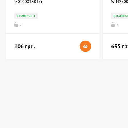
(Z010001K017)
WB42700
В НАЯВНОСТІ
В НАЯВНО
4
4
106 грн.
635 гр