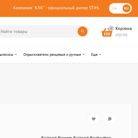
Компания "КХК" - официальный дилер STIHL
UA
RU
Корзина
0
(пусто)
пылесосы
Опрыскиватели ранцевые и ручные
Еще
Backpack Blowers, Backpack Brushcutters,