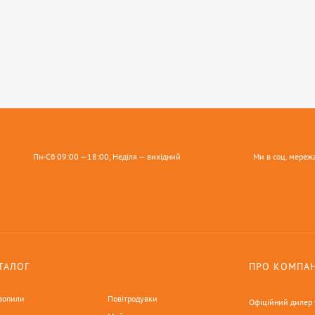
Пн-Сб 09:00 —18:00, Неділя — вихідний
Ми в соц. мереж
ТАЛОГ
ПРО КОМПА
зопили
Повітродувки
Офіційний дилер у