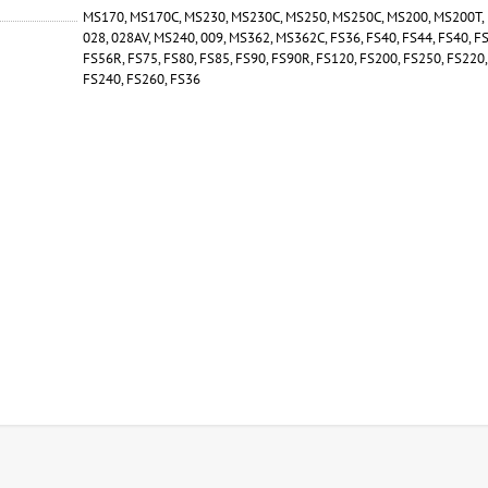
MS170, MS170C, MS230, MS230C, MS250, MS250C, MS200, MS200T,
028, 028AV, MS240, 009, MS362, MS362C, FS36, FS40, FS44, FS40, FS
FS56R, FS75, FS80, FS85, FS90, FS90R, FS120, FS200, FS250, FS220,
FS240, FS260, FS36