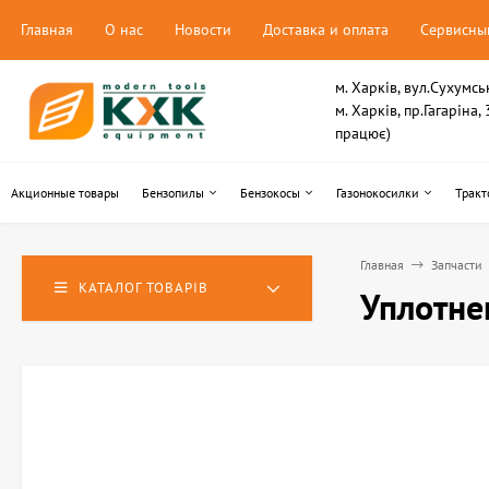
Главная
О нас
Новости
Доставка и оплата
Сервисны
м. Харків, вул.Сухумсь
м. Харків, пр.Гагаріна
працює)
Акционные товары
Бензопилы
Бензокосы
Газонокосилки
Тракт
Главная
Запчасти
КАТАЛОГ ТОВАРІВ
Уплотне