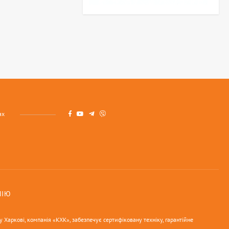
ах
НІЮ
 Харкові, компанія «КХК», забезпечує сертифіковану техніку, гарантійне