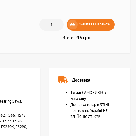
-
+
ЗАРЕЗЕРВИРОВАТЬ
43 грн.
Итого:
Доставка
Тільки САМОВИВІЗ з
магазину
learing Saws,
Доставка товарів STIHL
поштою по Україні НЕ
62, FS66, HS75,
ЗДІЙСНЮЄТЬСЯ!
, FS74, FS76,
 FS280K, FS290,