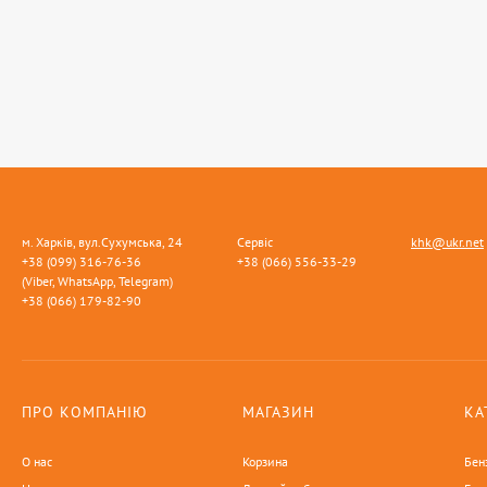
м. Харків, вул.Сухумська, 24
Сервіс
khk@ukr.net
+38 (099) 316-76-36
+38 (066) 556-33-29
(Viber, WhatsApp, Telegram)
+38 (066) 179-82-90
ПРО КОМПАНІЮ
МАГАЗИН
КА
О нас
Корзина
Бен