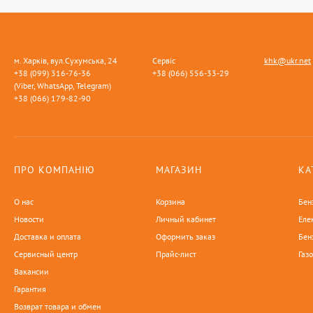
м. Харків, вул.Сухумська, 24
Сервіс
khk@ukr.net
+38 (099) 316-76-36
+38 (066) 556-33-29
(Viber, WhatsApp, Telegram)
+38 (066) 179-82-90
ПРО КОМПАНІЮ
МАГАЗИН
КА
О нас
Корзина
Бен
Новости
Личный кабинет
Еле
Доставка и оплата
Оформить заказ
Бен
Сервисный центр
Прайс-лист
Газ
Вакансии
Гарантия
Возврат товара и обмен