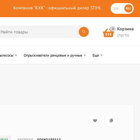
Компания "КХК" - официальный дилер STIHL
UA
RU
Корзина
0
(пусто)
пылесосы
Опрыскиватели ранцевые и ручные
Еще
АРТИКУЛ:
00040290515
ЗАКАЗ