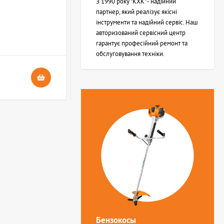
З 1990 року "КХК" - надійний
партнер, який реалізує якісні
інструменти та надійний сервіс. Наш
В НАЯВНОСТІ
авторизований сервісний центр
4
гарантує професійний ремонт та
обслуговування техніки.
24 грн.
Бензокосы