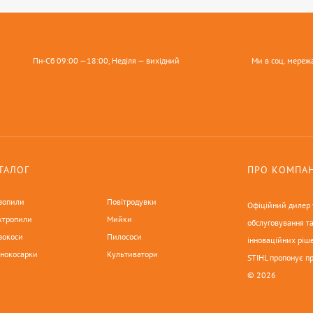
Пн-Сб 09:00 —18:00, Неділя — вихідний
Ми в соц. мереж
ТАЛОГ
ПРО КОМПА
зопили
Повітродувки
Офіційний дилер у
ктропили
Мийки
обслуговування та
зокоси
Пилососи
інноваційних ріше
онокосарки
Культиватори
STIHL пропонує п
© 2026