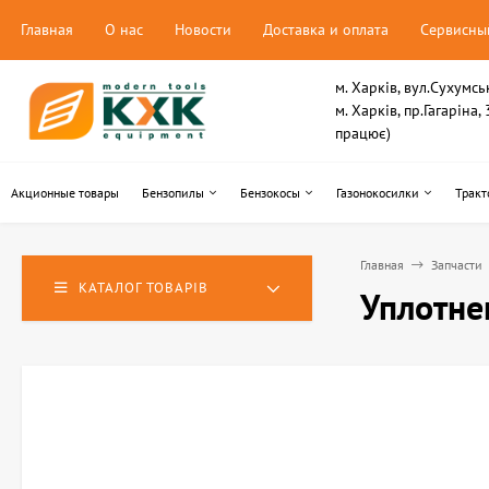
Главная
О нас
Новости
Доставка и оплата
Сервисны
м. Харків, вул.Сухумсь
м. Харків, пр.Гагаріна
працює)
Акционные товары
Бензопилы
Бензокосы
Газонокосилки
Тракт
Главная
Запчасти
КАТАЛОГ ТОВАРІВ
Уплотне