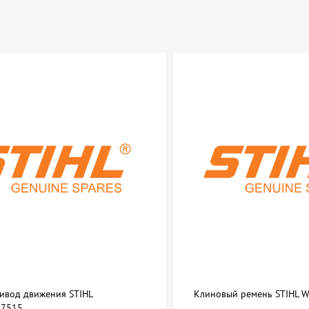
ривод движения STIHL
Клиновый ремень STIHL 
7515