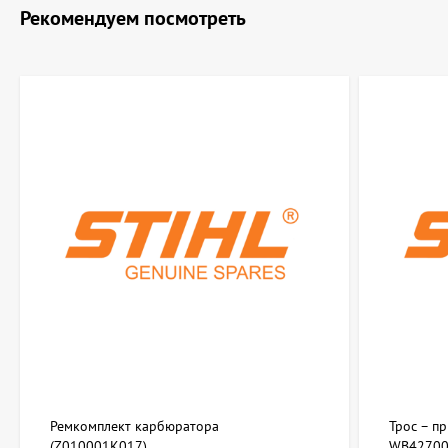
Рекомендуем посмотреть
Ремкомплект карбюратора
Трос – п
(Z010001K017)
WB42700