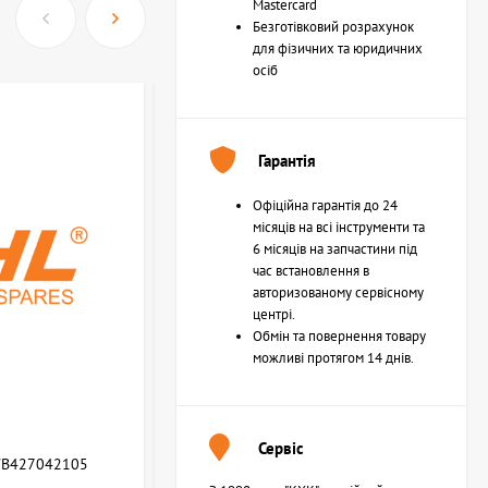
Mastercard
Безготівковий розрахунок
для фізичних та юридичних
осіб
Гарантія
Офіційна гарантія до 24
місяців на всі інструменти та
6 місяців на запчастини під
час встановлення в
авторизованому сервісному
центрі.
Обмін та повернення товару
можливі протягом 14 днів.
Сервіс
WB427042105
Возвратная пружина STIHL (Z000013Z000)