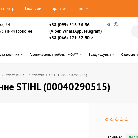
й центр
Вакансии
Гарантия
Еще
ка, 24
+38 (099) 316-76-36
, 38 (Тимчасово не
(Viber, WhatsApp, Telegram)
+38 (066) 179-82-90
ора-косилки
Газонокосилки-роботы iMOW®
Воздуходувки
Садовые 
Уплотнения
Уплотнение STIHL (00040290515)
ние STIHL (00040290515)
Наличие:
ПОД 