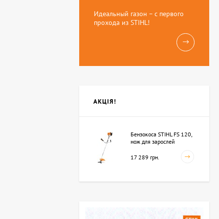
Идеальный газон – с первого
прохода из STIHL!
АКЦІЯ!
Бензокоса STIHL FS 120,
нож для зарослей
250мм-3 (41342000423)
17 289 грн.