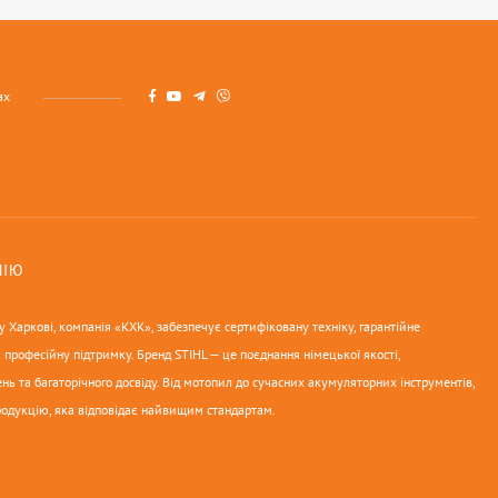
ах
НІЮ
 Харкові, компанія «КХК», забезпечує сертифіковану техніку, гарантійне
 професійну підтримку. Бренд STIHL — це поєднання німецької якості,
нь та багаторічного досвіду. Від мотопил до сучасних акумуляторних інструментів,
родукцію, яка відповідає найвищим стандартам.