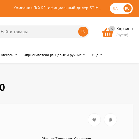
Компания "КХК" - официальный дилер STIHL
UA
RU
Корзина
0
(пусто)
пылесосы
Опрыскиватели ранцевые и ручные
Еще
0
Blower/Shredders, Chainsaws,