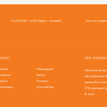
Пн-Сб 09:00 —18:00, Неділя — вихідний
Ми в соц. мереж
ТАЛОГ
ПРО КОМПА
зопили
Повітродувки
Офіційний дилер у
ктропили
Мийки
обслуговування та
зокоси
Пилососи
інноваційних ріше
онокосарки
Культиватори
STIHL пропонує п
© 2026