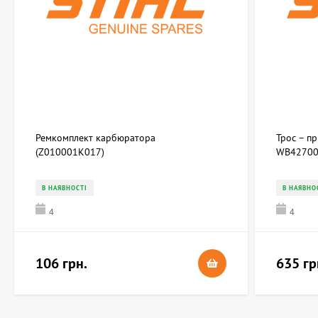
Ремкомплект карбюратора
Трос – п
(Z010001K017)
WB42700
В НАЯВНОСТІ
В НАЯВНО
4
4
106 грн.
635 гр