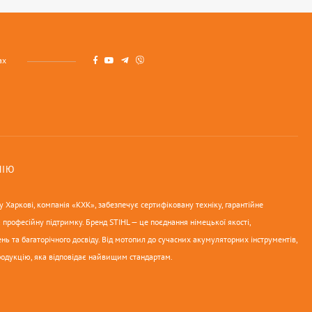
ах
НІЮ
 Харкові, компанія «КХК», забезпечує сертифіковану техніку, гарантійне
 професійну підтримку. Бренд STIHL — це поєднання німецької якості,
нь та багаторічного досвіду. Від мотопил до сучасних акумуляторних інструментів,
родукцію, яка відповідає найвищим стандартам.