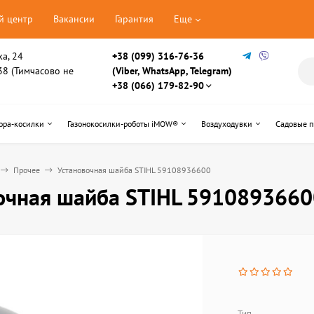
й центр
Вакансии
Гарантия
Еще
ка, 24
+38 (099) 316-76-36
, 38 (Тимчасово не
(Viber, WhatsApp, Telegram)
+38 (066) 179-82-90
ора-косилки
Газонокосилки-роботы iMOW®
Воздуходувки
Садовые 
Прочее
Установочная шайба STIHL 59108936600
очная шайба STIHL 5910893660
Тип