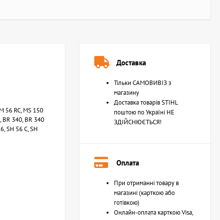
Доставка
Тільки САМОВИВІЗ з
магазину
Доставка товарів STIHL
KM 56 RC, MS 150
поштою по Україні НЕ
0, BR 340, BR 340
ЗДІЙСНЮЄТЬСЯ!
6, SH 56 C, SH
Оплата
При отриманні товару в
магазині (карткою або
готівкою)
Онлайн-оплата карткою Visa,