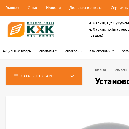
Главная
О нас
Новости
Доставка и оплата
Сервисны
м. Харків, вул.Сухумсь
м. Харків, пр.Гагаріна
працює)
Акционные товары
Бензопилы
Бензокосы
Газонокосилки
Тракт
Главная
Запчасти
КАТАЛОГ ТОВАРІВ
Установ