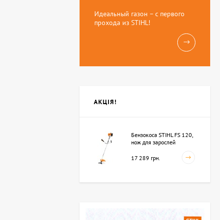
Идеальный газон – с первого
прохода из STIHL!
АКЦІЯ!
Бензокоса STIHL FS 120,
нож для зарослей
250мм-3 (41342000423)
17 289 грн.