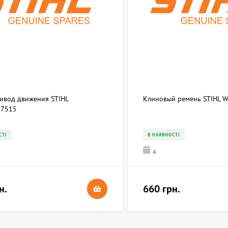
ривод движения STIHL
Клиновый ремень STIHL 
7515
СТІ
В НАЯВНОСТІ
4
н.
660 грн.