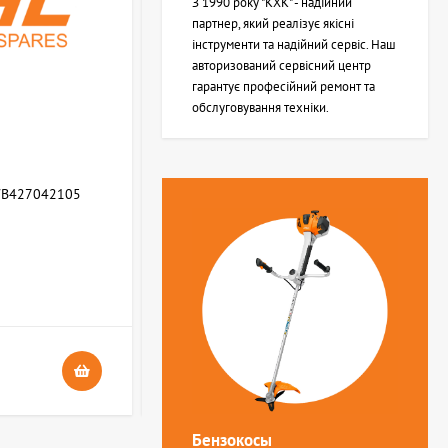
З 1990 року "КХК" - надійний
партнер, який реалізує якісні
інструменти та надійний сервіс. Наш
авторизований сервісний центр
гарантує професійний ремонт та
обслуговування техніки.
WB427042105
Возвратная пружина STIHL (Z000013Z000)
В НАЯВНОСТІ
4
24 грн.
Бензокосы