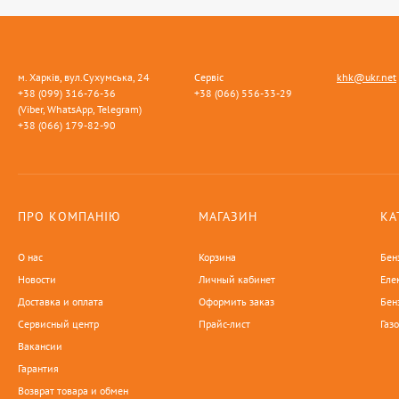
м. Харків, вул.Сухумська, 24
Сервіс
khk@ukr.net
+38 (099) 316-76-36
+38 (066) 556-33-29
(Viber, WhatsApp, Telegram)
+38 (066) 179-82-90
ПРО КОМПАНІЮ
МАГАЗИН
КА
О нас
Корзина
Бен
Новости
Личный кабинет
Еле
Доставка и оплата
Оформить заказ
Бен
Сервисный центр
Прайс-лист
Газ
Вакансии
Гарантия
Возврат товара и обмен