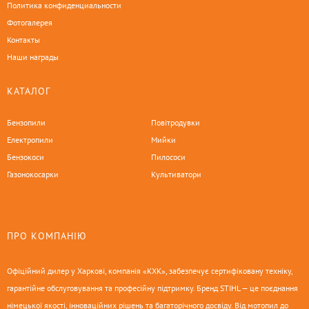
Политика конфиденциальности
Фотогалерея
Контакты
Наши награды
КАТАЛОГ
Бензопили
Повітродувки
Електропили
Мийки
Бензокоси
Пилососи
Газонокосарки
Культиватори
ПРО КОМПАНІЮ
Офіційний дилер у Харкові, компанія «КХК», забезпечує сертифіковану техніку,
гарантійне обслуговування та професійну підтримку. Бренд STIHL — це поєднання
німецької якості, інноваційних рішень та багаторічного досвіду. Від мотопил до