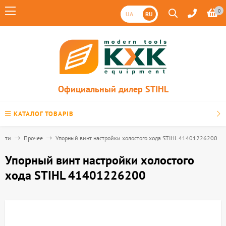
0
UA
RU
Официальный дилер STIHL
КАТАЛОГ ТОВАРІВ
асти
Прочее
Упорный винт настройки холостого хода STIHL 41401226200
Упорный винт настройки холостого
хода STIHL 41401226200