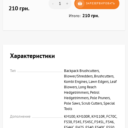
-
+
ЗАРЕЗЕРВИРОВАТЬ
210 грн.
210 грн.
Итого:
Характеристики
Тип
Backpack Brushcutters,
Blower/Shredders, Brushcutters,
Kombi Engines, Lawn Edgers, Leaf
Blowers, Long Reach
Hedgetrimmers, Petrol
Hedgetrimmers, Pole Pruners,
Pole Saws, Scrub Cutters, Special
Tools
Дополнение
KM100, KM100R, KM110R, FC70C,
FS38, FS45, FS45C, FS45L, FS46,
FS46C, FH75, FS40, FS40C, FS50,