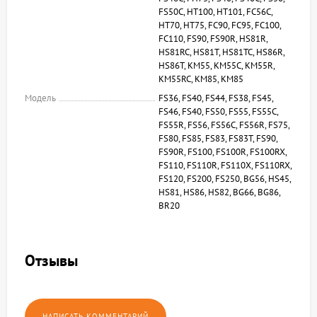
FS50C, HT100, HT101, FC56C,
HT70, HT75, FC90, FC95, FC100,
FC110, FS90, FS90R, HS81R,
HS81RC, HS81T, HS81TC, HS86R,
HS86T, KM55, KM55C, KM55R,
KM55RC, KM85, KM85
Модель
FS36, FS40, FS44, FS38, FS45,
FS46, FS40, FS50, FS55, FS55C,
FS55R, FS56, FS56C, FS56R, FS75,
FS80, FS85, FS83, FS83T, FS90,
FS90R, FS100, FS100R, FS100RX,
FS110, FS110R, FS110X, FS110RX,
FS120, FS200, FS250, BG56, HS45,
HS81, HS86, HS82, BG66, BG86,
BR20
Отзывы