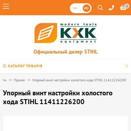
0
UA
RU
Официальный дилер STIHL
КАТАЛОГ ТОВАРІВ
асти
Прочее
Упорный винт настройки холостого хода STIHL 11411226200
Упорный винт настройки холостого
хода STIHL 11411226200