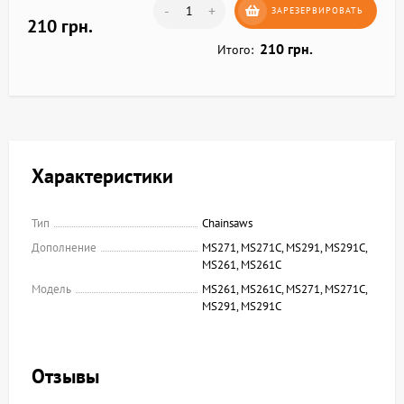
-
+
ЗАРЕЗЕРВИРОВАТЬ
210 грн.
210 грн.
Итого:
Характеристики
Тип
Chainsaws
Дополнение
MS271, MS271C, MS291, MS291C,
MS261, MS261C
Модель
MS261, MS261C, MS271, MS271C,
MS291, MS291C
Отзывы