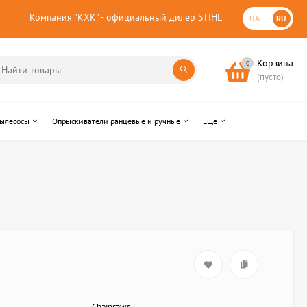
Компания "КХК" - официальный дилер STIHL
UA
RU
Корзина
0
(пусто)
пылесосы
Опрыскиватели ранцевые и ручные
Еще
Chainsaws