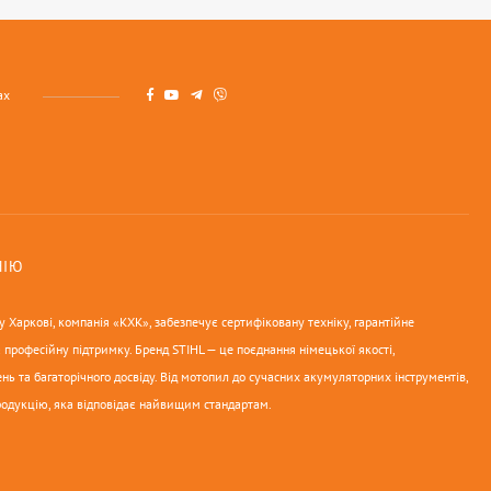
ах
НІЮ
 Харкові, компанія «КХК», забезпечує сертифіковану техніку, гарантійне
 професійну підтримку. Бренд STIHL — це поєднання німецької якості,
нь та багаторічного досвіду. Від мотопил до сучасних акумуляторних інструментів,
родукцію, яка відповідає найвищим стандартам.