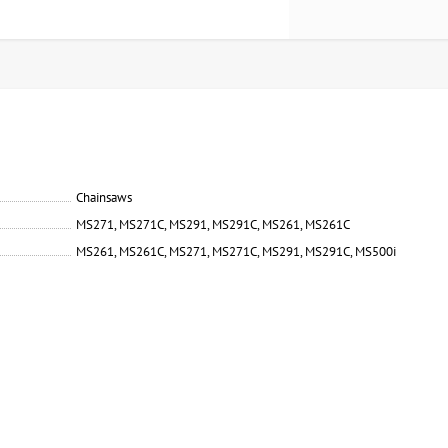
Chainsaws
MS271, MS271C, MS291, MS291C, MS261, MS261C
MS261, MS261C, MS271, MS271C, MS291, MS291C, MS500i