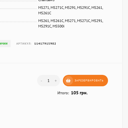
MS271, MS271C, MS291, MS291C, MS261,
MS261C
MS261, MS261C, MS271, MS271C, MS291,
MS291C, MS500i
АРТИКУЛ:
11417915902
ЛИЧИИ
-
+
ЗАРЕЗЕРВИРОВАТЬ
105 грн.
Итого: