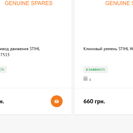
ривод движения STIHL
Клиновый ремень STIHL 
7515
СТІ
В НАЯВНОСТІ
4
н.
660 грн.