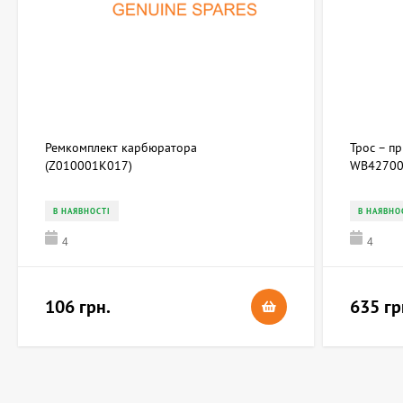
Ремкомплект карбюратора
Трос – п
(Z010001K017)
WB42700
В НАЯВНОСТІ
В НАЯВНО
4
4
106 грн.
635 гр