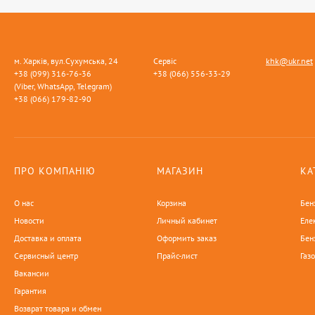
м. Харків, вул.Сухумська, 24
Сервіс
khk@ukr.net
+38 (099) 316-76-36
+38 (066) 556-33-29
(Viber, WhatsApp, Telegram)
+38 (066) 179-82-90
ПРО КОМПАНІЮ
МАГАЗИН
КА
О нас
Корзина
Бен
Новости
Личный кабинет
Еле
Доставка и оплата
Оформить заказ
Бен
Сервисный центр
Прайс-лист
Газ
Вакансии
Гарантия
Возврат товара и обмен