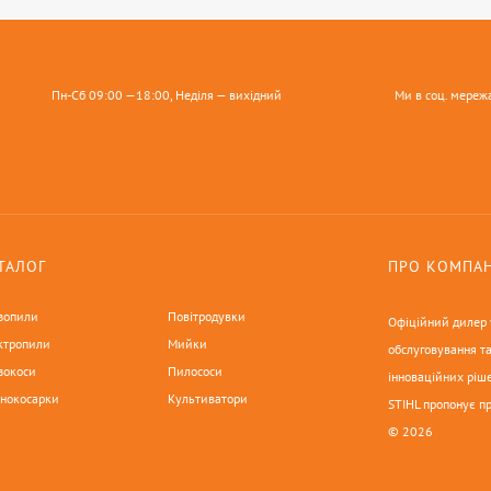
Пн-Сб 09:00 —18:00, Неділя — вихідний
Ми в соц. мереж
ТАЛОГ
ПРО КОМПА
зопили
Повітродувки
Офіційний дилер у
ктропили
Мийки
обслуговування та
зокоси
Пилососи
інноваційних ріше
онокосарки
Культиватори
STIHL пропонує п
© 2026