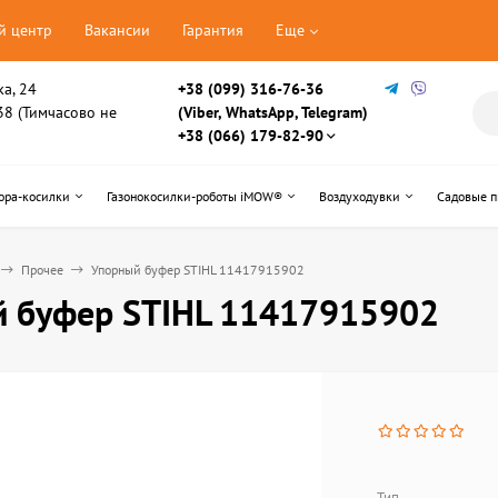
й центр
Вакансии
Гарантия
Еще
ка, 24
+38 (099) 316-76-36
, 38 (Тимчасово не
(Viber, WhatsApp, Telegram)
+38 (066) 179-82-90
ора-косилки
Газонокосилки-роботы iMOW®
Воздуходувки
Садовые 
Прочее
Упорный буфер STIHL 11417915902
 буфер STIHL 11417915902
Тип