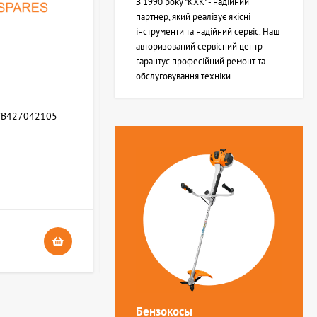
З 1990 року "КХК" - надійний
партнер, який реалізує якісні
інструменти та надійний сервіс. Наш
авторизований сервісний центр
гарантує професійний ремонт та
обслуговування техніки.
WB427042105
Возвратная пружина STIHL (Z000013Z000)
В НАЯВНОСТІ
4
24 грн.
Бензокосы