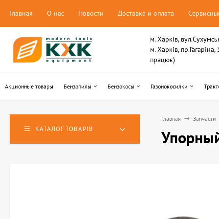
Главная
О нас
Новости
Доставка и оплата
Сервисны
м. Харків, вул.Сухумсь
м. Харків, пр.Гагаріна
працює)
Акционные товары
Бензопилы
Бензокосы
Газонокосилки
Тракт
Главная
Запчасти
КАТАЛОГ ТОВАРІВ
Упорный