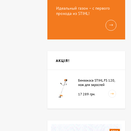
Идеальный газон – с первого
прохода из STIHL!
АКЦІЯ!
Бензокоса STIHL FS 120,
нож для зарослей
250мм-3 (41342000423)
17 289 грн.