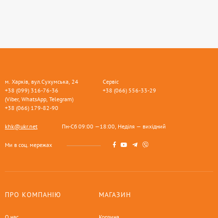
м. Харків, вул.Сухумська, 24
Сервіс
+38 (099) 316-76-36
+38 (066) 556-33-29
(Viber, WhatsApp, Telegram)
+38 (066) 179-82-90
khk@ukr.net
Пн-Сб 09:00 —18:00, Неділя — вихідний
Ми в соц. мережах
ПРО КОМПАНІЮ
МАГАЗИН
О нас
Корзина