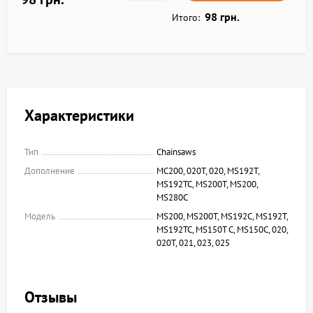
98 грн.
Итого:
Характеристики
Тип
Chainsaws
Дополнение
MC200, 020T, 020, MS192T,
MS192TC, MS200T, MS200,
MS280C
Модель
MS200, MS200T, MS192C, MS192T,
MS192TC, MS150T C, MS150C, 020,
020T, 021, 023, 025
Отзывы